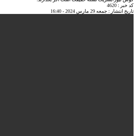
کد خبر : 4620
تاریخ انتشار : جمعه 29 مارس 2024 - 16:40