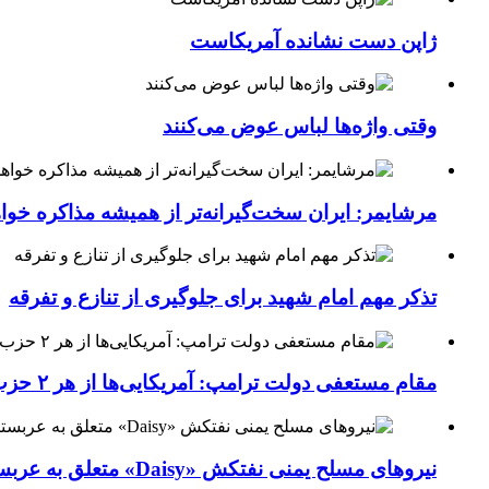
ژاپن دست نشانده آمریکاست
وقتی واژه‌ها لباس عوض می‌کنند
مرشایمر: ایران سخت‌گیرانه‌تر از همیشه مذاکره خوا
تذکر مهم امام شهید برای جلوگیری از تنازع و تفرقه
مقام مستعفی دولت ترامپ: آمریکایی‌ها از هر ۲ حزب کشور خسته شده‌اند
نیروهای مسلح یمنی نفتکش «Daisy» متعلق به عربستان سعودی را با موشک بالستیک هدف قرار داده‌اند