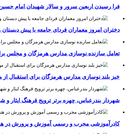
فرا رسیدن اربعین سرور و سالار شهیدان امام حسین(
دختران امروز معماران فردای جامعه با پیش دبستان و
تعامل سازنده نوسازی مدارس هرمزگان و مجلس برای جهش سرانه
خیز بلند نوسازی مدارس هرمزگان برای استقبال از مهر؛۴۵۴ کلاس درس جدید به فضای آموزشی استان افزوده 
شهردار بندرعباس، چهره برتر ترویج فرهنگ ایثار و ش
کادرآموزشی مجرب و رسمی آموزش و پرورش در هنرست