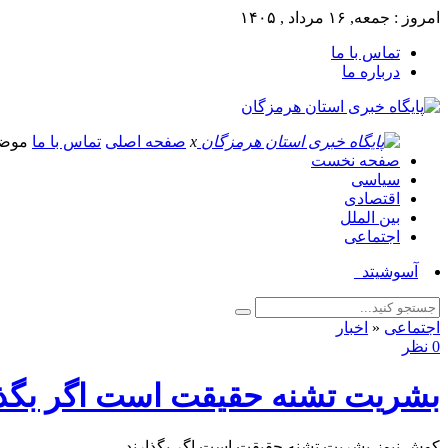
امروز : جمعه, ۱۶ مرداد , ۱۴۰۵
تماس با ما
درباره ما
x
صفحه اصلی
تماس با ما
موض
صفحه نخست
سیاسی
اقتصادی
بین الملل
اجتماعی
آسوشیتدپرس: صدها نظا_
اجتماعی
«
اخبار
0 نظر
بشریت تشنه حقیقت است اگر بگذا
کوش نیوز-بشریت تشنه حقیقت است اگر بگذارند.