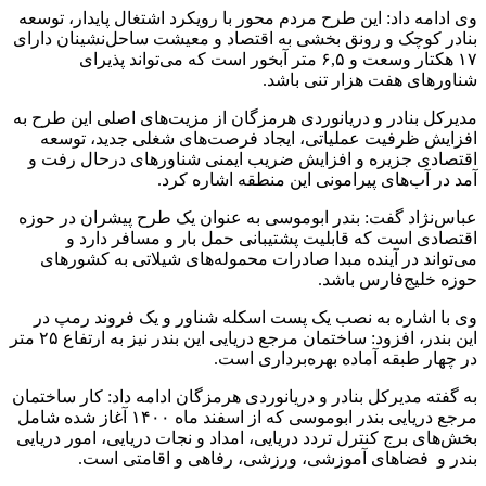
وی ادامه داد: این طرح مردم محور با رویکرد اشتغال پایدار، توسعه
بنادر کوچک و رونق بخشی به اقتصاد و معیشت ساحل‌نشینان دارای
۱۷ هکتار وسعت و ۶,۵ متر آبخور است که می‌تواند پذیرای
شناورهای هفت هزار تنی باشد.
مدیرکل بنادر و دریانوردی هرمزگان از مزیت‌های اصلی این طرح به
افزایش ظرفیت عملیاتی، ایجاد فرصت‌های شغلی جدید، توسعه
اقتصادی جزیره و افزایش ضریب ایمنی شناورهای درحال رفت و
آمد در آب‌های پیرامونی این منطقه اشاره کرد.
عباس‌نژاد گفت: بندر ابوموسی به عنوان یک طرح پیشران در حوزه
اقتصادی است که قابلیت پشتیبانی حمل بار و مسافر دارد و
می‌‎تواند در آینده مبدا صادرات محموله‌های شیلاتی به کشورهای
حوزه خلیج‌فارس باشد.
وی با اشاره به نصب یک پست اسکله شناور و یک فروند رمپ در
این بندر، افزود: ساختمان مرجع دریایی این بندر نیز به ارتفاع ۲۵ متر
در چهار طبقه آماده بهره‌برداری است.
به گفته مدیرکل بنادر و دریانوردی هرمزگان ادامه داد: کار ساختمان
مرجع دریایی بندر ابوموسی که از اسفند ماه ۱۴۰۰ آغاز شده شامل
بخش‌های برج کنترل تردد دریایی، امداد و نجات دریایی، امور دریایی
بندر و فضاهای آموزشی، ورزشی، رفاهی و اقامتی است.