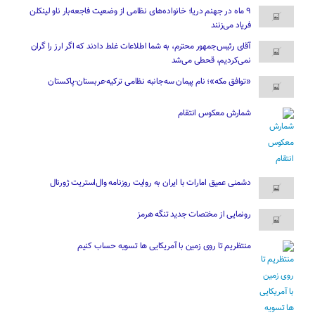
۹ ماه در جهنم دریا؛ خانواده‌های نظامی از وضعیت فاجعه‌بار ناو لینکلن
فریاد می‌زنند
آقای رئیس‌جمهور محترم، به شما اطلاعات غلط دادند که اگر ارز را گران
نمی‌کردیم، قحطی می‌شد
«توافق مکه»؛ نام پیمان سه‌جانبه نظامی ترکیه-عربستان-پاکستان
شمارش معکوس انتقام
دشمنی عمیق امارات با ایران به روایت روزنامه وال‌استریت ژورنال
رونمایی از مختصات جدید تنگه هرمز
منتظریم تا روی زمین با آمریکایی ها تسویه حساب کنیم