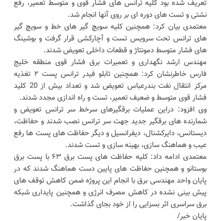
تعریف شده بود کلیه ترانس های فشار قوی و متوسط تعمیر، رفع
نشتی و تست های دوره ای بر روی آنها انجام شد.
معتمدی بیان کرد: همچنین کلیه سویچ گیر های خط و سویچ گیر
های ترانس تحت سرویس تست و آچارکشی قرار گرفت و بوشینگ
های فشار متوسط دمونتاژ و قطعات داخلی تعویض شدند.
مهندس ارشد نگهداری و تعمیرات برق فشار قوی منطقه خلیج
فارس خاطرنشان کرد: همچنین تابلو فیدر ترانس پست ۲ تغذیه
مرکز انتقال نفت بندرعباس تعویض شد و تعداد بیش از 20 کلید
فشار قوی متوسط و ضعیف تعمیر، تست و راه اندازی مجدد شدند.
وی افزود: دراین عملیات برقگیرهای سرخط سر ترانس تعویض و
شمارنده های برقگیر جدید جهت سر ترانس نصب شدند و حفاظت،
دیستانس، دایرکشنال، دیفرانسیل و دیگر حفاظت های پست ها رفع
عیب و هماهنگ سازی، بهینه سازی و تست شدند.
معتمدی ادامه داد: کلیه حفاظت های پست برق ۶۳ با پست برق
بوستانو و همچنین حفاظت های پایین دست هماهنگ شدند که در
پایان واحد مهندسی برق با انجام این پروژه ضمن کاهش توقف های
پیش بینی نشده در کاهش مصرف انرژی و همچنین پایداری شبکه
برق سراسری اثر بسزایی را از خود بجای گذاشت.
پایان خبر/