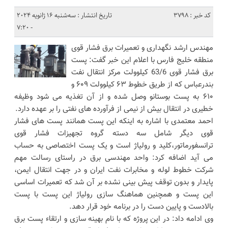
کد خبر : 3798
تاریخ انتشار : سه‌شنبه 16 ژانویه 2024
- 7:20
مهندس ارشد نگهداری و تعمیرات برق فشار قوی
منطقه خلیج فارس با اعلام این خبر گفت: پست
برق فشار قوی 63/6 کیلوولت مرکز انتقال نفت
بندرعباس که از طریق خطوط ۶۳ کیلوولت ۶۰۹ و
۶۱۰ به پست بوستانو وصل شده و از آن تغذیه می شود وظیفه
خطیری در انتقال بیش از نیمی از فرآورده های نفتی را بر عهده دارد.
احمد معتمدی با اشاره به اینکه این پست همانند پست های فشار
قوی دیگر شامل سه دسته گروه تجهیزات فشار قوی
ترانسفورماتور،کلید و رولیاژ است و یک پست اختصاصی به حساب
می آید اضافه کرد: واحد مهندسی برق در راستای رسالت مهم
شرکت خطوط لوله و مخابرات نفت ایران و در جهت انتقال ایمن،
پایدار و بدون توقف پیش بینی نشده بر آن شد که تعمیرات اساسی
این پست و همچنین هماهنگ سازی رولیاژ این پست با پست
بالادست و پایین دست را در برنامه خود قرار دهد.
وی ادامه داد: در این پروژه که با نام بهینه سازی و ارتقاء پست برق