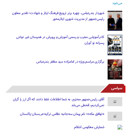
شهردار بندرعباس، چهره برتر ترویج فرهنگ ایثار و شهادت؛ تقدیر معاون
رئیس‌جمهور از مدیریت شهری ایثارمحور
کادرآموزشی مجرب و رسمی آموزش و پرورش در هنرستان غیر دولتی
پسرانه نو آوران
برگزاری مراسم ویژه در امامزاده سید مظفر بندرعباس
سیاسی
آقای رئیس‌جمهور محترم، به شما اطلاعات غلط دادند که اگر ارز را گران
نمی‌کردیم، قحطی می‌شد
«توافق مکه»؛ نام پیمان سه‌جانبه نظامی ترکیه-عربستان-پاکستان
شمارش معکوس انتقام