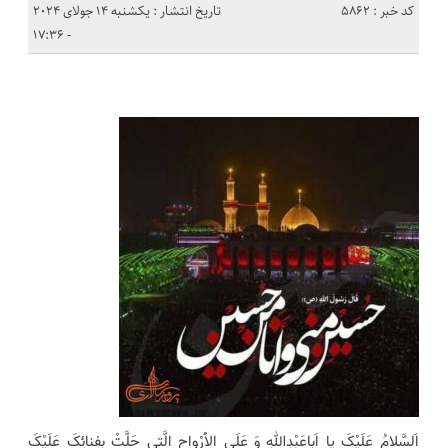
کد خبر : 5862
تاریخ انتشار : یکشنبه 14 جولای 2024
- 17:36
اَلسَّلامُ عَلَیْکَ یا اَباعَبْدِاللهِ وَ عَلَى الاَْرْواحِ الَّتى حَلَّتْ بِفِنائِکَ عَلَیْکَ