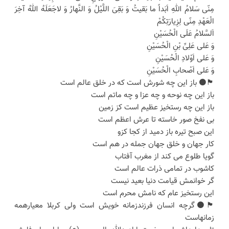
مِنّى سَلامُ اللهِ اَبَداً ما بَقیتُ وَ بَقِىَ اللَّیْلُ وَ النَّهارُ وَ لاجَعَلَهُ اللهُ آخِرَ
الْعَهْدِ مِنّى لِزِیارَتِکُمْ
اَلسَّلامُ عَلَى الْحُسَیْنِ
وَ عَلى عَلِىِّ بْنِ الْحُسَیْنِ
وَ عَلى اَوْلادِ الْحُسَیْنِ
وَ عَلى اَصْحابِ الْحُسَیْنِ
🏴⚫️ باز این چه شورش است که در خلق عالم است
باز این چه نوحه و چه عزا و چه ماتم است
باز این چه رستخیز عظیم است کز زمین
بی نفخ صور خاسته تا عرش اعظم است
این صبح تیره باز دمید از کجا کزو
کار جهان و خلق جهان جمله در هم است
گویا طلوع می کند از مغرب آفتاب
کاشوب در تمامی ذرات عالم است
گر خوانمش قیامت دنیا بعید نیست
این رستخیز عام که نامش محرم است
🏴⚫️گرچه انسان فرزندزمانه خویش است ولی کربلا معیارهمه
زمانهاست