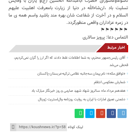
تاسوعاوعاشورای حضرت اباعبدالله الحسین (ع)و یاران با وفایش
تسلیت باد ،ان‌شاءالله در دنیا از زیارت بامعرفت اهلبیت علیهم
السلام و در آخرت از شفاعت شان بهره مند باشید واسم همه ی ما
در زمره عزاداران واقعی منظورگردد.
🏴🏴🏴🏴🏴🏴
التماس دعا: پرویز سالاری
اخبار مرتبط
آقای رئیس‌جمهور محترم، به شما اطلاعات غلط دادند که اگر ارز را گران نمی‌کردیم،
قحطی می‌شد
«توافق مکه»؛ نام پیمان سه‌جانبه نظامی ترکیه-عربستان-پاکستان
شمارش معکوس انتقام
هفدهم مرداد ماه ،سالروز شهاد شهید صارمی و روز خبرنگار مبارک باد
دشمنی عمیق امارات با ایران به روایت روزنامه وال‌استریت ژورنال
لینک کوتاه