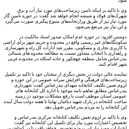
شود.
وي با تاکید بر اینکه تامین زیرساخت‌های مورد نیاز آب و برق
شهرک‌های فولاد و شیشه انجام خواهد شد گفت: در حوزه تامین گاز
مورد نیاز نیز از طریق وزارتخانه‌های متبوع پیگیری صورت می‌گیرد
و این نیاز نیز مرتفع می‌شود.
دوستي افزود: در حوزه عدم امکان صدور اسناد مالکیت در
سکونتگاه‌های غیر رسمی واقع در محدوده و حریم شهر برای اراضی
با کاربری تجاری و مسکونی، مقرر شد ادارات کل راه و شهرسازی
و راهداری با انتخاب مشاور نسبت به مطالعه محدوه های شمالی
بندرعباس شامل منطقه چهچکور و جاده اسکله در محدوده غربی
شهر اقدام کنند.
نماینده عالی دولت در بخش دیگری از سخنان خود با تاکید بر تکمیل
زیرساخت‌های فرهنگی و افزایش سرانه عمومی در این حوزه و
لزوم تعیین تکلیف کتابخانه شهدای بندرعباس گفت: شهرداری
بندرعباس مطابق تفاهم نامه موجود با اداره کل کتابخانه های
عمومی استان موظف است با رفع مشکلات موجود در زمینه
ساخت کتابخانه در پارک شهید دباغبان نهایتا تا هفته دولت سال آینده
این کتابخانه را به مردم بندرعباس تحویل دهد.
وی با تاکید بر لزوم تعیین تکلیف کتابخانه مرکزی بندرعباس و
تخصیص اعتبارات مورد نیاز برای تکمیل این کتابخانه نیز گفت:
اعتبارات مورد نیاز این پروژه تخصیص خواهد یافت تا در کوتاه‌ترین