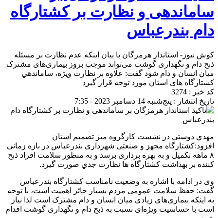
ساماندهی و نظارت بر کشتارگاه
دام بندرعباس
کوش نیوز- استاندار هرمزگان با بيان اينكه عدم نظارت بر مسئله
ذبح دام و نگهداری گوشت می‌تواند موجب بروز بیماری‌های مشترک
میان انسان و دام شود گفت: علاوه بر نظارت ويژه، ساماندهي
كشتارگاه هاي استان مورد توجه قرار گيرد
کد خبر : 3274
تاریخ انتشار : پنج‌شنبه 14 دسامبر 2023 - 7:35
مهدي دوستي در نشست كارگروه ميز تصميم استان
افزود:کشتارگاه مجهز و صنعتی شهرداری بندرعباس در بازه زمانی
٨ ماهه تکمیل و به بهره برداری برسد و به منظور سلامت افراد ذبح
كننده بر بهداشت كشتارگاه ها نظارت جدي صورت گيرد.
وی در ادامه با اشاره به وضعیت نامناسب کشتارگاه بندرعباس
گفت: حفظ سلامت عمومی مردم بسیار حائز اهمیت است، با توجه
به اینکه بیماری‌های زیادی میان انسان و دام مشترک است لذا نیاز
است با حساسیت ویژه‌ای نسبت به ذبح دام و نگهداری گوشت اقدام