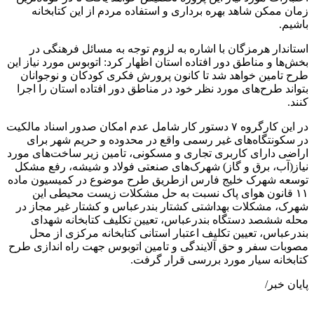
زمان ممکن شاهد بهره برداری و استفاده مردم از این کتابخانه
باشیم.
استاندار هرمزگان با اشاره به لزوم توجه به مسائل فرهنگی در
بخش‌ها و مناطق دور افتاده استان اظهار کرد: اتوبوس مورد نیاز این
طرح تامین خواهد شد تا کانون پرورش فکری کودکان و نوجوانان
بتواند طرح‌های مورد نظر خود در مناطق دور افتاده استان را اجرا
كنند.
در این کارگروه ٧ دستور کار شامل عدم امکان صدور اسناد مالکیت
در سکونتگاه‌های غیر رسمی واقع در محدوده و حریم شهر برای
اراضی دارای کاربری تجاری و مسکونی، تامین زیر ساخت‌های مورد
نیاز(آب، برق و گاز) شهرک‌های صنعتی فولاد و شیشه، رفع مشکل
توسعه شهرک خلیج فارس ازطریق طرح موضوع در کمیسیون ماده
١١ قانون هوای پاک نسبت به حل مشکلات زیست محیطی این
شهرک، مشکلات بهداشتی کشتار بندرعباس و کشتار غیر مجاز در
محله ششصد دستگاه بندرعباس، تعیین تکلیف کتابخانه شهدای
بندرعباس، تعیین تکلیف اعتبار استانی کتابخانه مرکزی از محل
مصوبات سفر و حق آلایندگی و تامین اتوبوس جهت راه اندازی طرح
کتابخانه سیار مورد بررسی قرار گرفت.
پایان خبر/