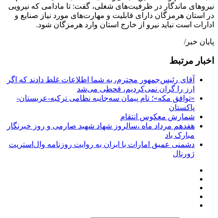
نیروهای ماندگار در ظرفیت‌های شغلی، گفت: تا مادامی که نیرویی
در استان هرمزگان دارای قابلیت و مهارت‌های مورد نیاز صنایع و
ادارات است نباید نیرو از خارج استان وارد هرمزگان شود.
پایان خبر/
اخبار مرتبط
آقای رئیس‌جمهور محترم، به شما اطلاعات غلط دادند که اگر
ارز را گران نمی‌کردیم، قحطی می‌شد
«توافق مکه»؛ نام پیمان سه‌جانبه نظامی ترکیه-عربستان-
پاکستان
شمارش معکوس انتقام
هفدهم مرداد ماه ،سالروز شهاد شهید صارمی و روز خبرنگار
مبارک باد
دشمنی عمیق امارات با ایران به روایت روزنامه وال‌استریت
ژورنال