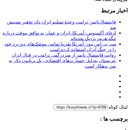
اخبار مرتبط
فایننشال‌تایمز: ترامپ وعدۀ تسلیم ایران داد، تحقیر نصیبش
شد
ادعای آکسیوس: آمریکا، ایران و عمان به توافق موقت درباره
تنگه هرمز نزدیک شده‌اند
سی بی اس نیوز: آمریکا تقریبا تمامی موشک‌های دوربرد خود
را در جنگ ایران استفاده کرده است
روایت فایننشال تایمز از سردرگمی ترامپ در قبال ایران
عربستان به‌دلیل خسارت‌های اقتصادی، یک تریلیون دلار به
یمن بدهکار است
لینک کوتاه
برچسب ها :