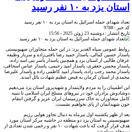
استان یزد به ۱۰ نفر رسید‌
تعداد شهدای حمله اسرائیل به استان یزد به ۱۰ نفر رسید‌
کد خبر : 9788
تاریخ انتشار : دوشنبه 23 ژوئن 2025 - 15:56
روابط عمومی سپاه الغدیر یزد: ‌در این حمله متجاوزان صهیونیستی
پاسدار حسین کمالی، پاسدار حمید رضا بافتی‌زاده و سرباز وظیفه
عرفان طالبی از استان یزد و همچنین پاسدار یاسر بنی اسد زاده،
پاسدار محسن جعفری، پاسدار امید رحیمی، پاسدار عباس اسحاقی،
پاسدار محمد رجب زاده، پاسدار امید کاظمی زاده و پاسدار علیرضا
محمدی از استان کرمان به فیض عظیم شهادت نائل آمدند.
‌این اطمینان را به مردم ولایتمدار و شهیدپرور استان یزد می‌دهیم
دوشادوش برادران خود در نیروهای مسلح ایران اسلامی تا تنبیه
کامل متجاوزان به خاک سرزمینمان ایران عزیز و گرفتن انتقام
خون شهیدانمان از پای نخواهیم نشست.
بعد از ظهر یکشنبه اول تیرماه به دنبال تجاوز هوایی رژیم
صهیونسیتی به استان یزد دو منطقه در حاشیه مرکز استان مورد
هدف قرار گرفت که باعث شهادت ۱۰ نفر و زخمی شدن تعدادی از
نیروهای سپاه شد.