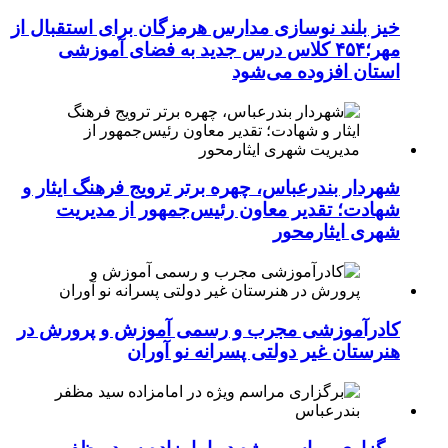
خیز بلند نوسازی مدارس هرمزگان برای استقبال از
مهر؛۴۵۴ کلاس درس جدید به فضای آموزشی
استان افزوده می‌شود
شهردار بندرعباس، چهره برتر ترویج فرهنگ ایثار و
شهادت؛ تقدیر معاون رئیس‌جمهور از مدیریت
شهری ایثارمحور
کادرآموزشی مجرب و رسمی آموزش و پرورش در
هنرستان غیر دولتی پسرانه نو آوران