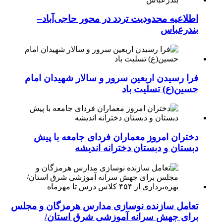
اطلاعیه محدودیت تردد در محور حاجی‌آباد–
بندرعباس
فرا رسیدن اربعین سرور و سالار شهیدان امام
حسین(ع) تسلیت باد
دختران امروز معماران فردای جامعه با پیش
دبستان و دبستان دخترانه اندیشه
تعامل سازنده نوسازی مدارس هرمزگان و مجلس
برای جهش سرانه آموزشی شرق استان/