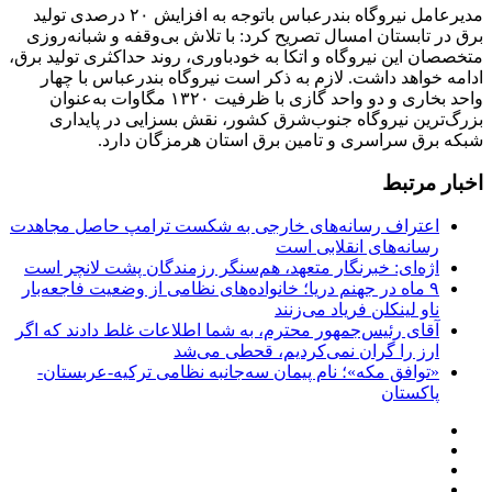
مدیرعامل نیروگاه بندرعباس باتوجه به افزایش ۲۰ درصدی تولید
برق در تابستان امسال تصریح کرد: با تلاش بی‌وقفه و شبانه‌روزی
متخصصان این نیروگاه و اتکا به خودباوری، روند حداکثری تولید برق،
ادامه خواهد داشت. لازم به ذکر است نیروگاه بندرعباس با چهار
واحد بخاری و دو واحد گازی با ظرفیت ۱۳۲۰ مگاوات به‌عنوان
بزرگ‌ترین نیروگاه جنوب‌شرق کشور، نقش بسزایی در پایداری
شبکه برق سراسری و تامین برق استان هرمزگان دارد.
اخبار مرتبط
اعتراف رسانه‌های خارجی به شکست ترامپ حاصل مجاهدت
رسانه‌های انقلابی است
اژه‌ای: خبرنگار متعهد، هم‌سنگر رزمندگان پشت لانچر است
۹ ماه در جهنم دریا؛ خانواده‌های نظامی از وضعیت فاجعه‌بار
ناو لینکلن فریاد می‌زنند
آقای رئیس‌جمهور محترم، به شما اطلاعات غلط دادند که اگر
ارز را گران نمی‌کردیم، قحطی می‌شد
«توافق مکه»؛ نام پیمان سه‌جانبه نظامی ترکیه-عربستان-
پاکستان