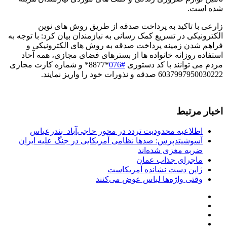
شده است.
زارعی با تاکید به پرداخت صدقه از طریق روش های نوین
الکترونیکی در تسریع کمک رسانی به نیازمندان بیان کرد: با توجه به
فراهم شدن زمینه پرداخت صدقه به روش های الکترونیکی و
استفاده روزانه خانواده ها از بسترهای فضای مجازی، همه آحاد
مردم می توانند با کد دستوری
#076
*8877* و شماره کارت مجازی
6037997950030222 صدقه و نذورات خود را واریز نمایند.
اخبار مرتبط
اطلاعیه محدودیت تردد در محور حاجی‌آباد–بندرعباس
آسوشیتدپرس: صدها نظامی آمریکایی در جنگ علیه ایران
ضربه مغزی شده‌اند
ماجرای جذاب عمان
ژاپن دست نشانده آمریکاست
وقتی واژه‌ها لباس عوض می‌کنند