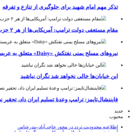
تذکر مهم امام شهید برای جلوگیری از تنازع و تفرقه
مقام مستعفی دولت ترامپ: آمریکایی‌ها از هر ۲ حزب کشور خسته شده‌اند
نیروهای مسلح یمنی نفتکش «Daisy» متعلق به عربستان سعودی را با موشک بالستیک هدف قرار داده‌اند
این خیابان‌ها خالی نخواهد شد نگران نباشید
فایننشال‌تایمز: ترامپ وعدۀ تسلیم ایران داد، تحقیر
جدید
محبوب
اطلاعیه محدودیت تردد در محور حاجی‌آباد–بندرعباس