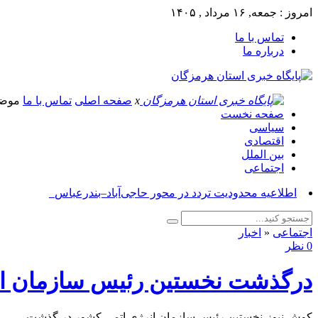
امروز : جمعه, ۱۶ مرداد , ۱۴۰۵
تماس با ما
درباره ما
x
صفحه اصلی
تماس با ما
موض
صفحه نخست
سیاسی
اقتصادی
بین الملل
اجتماعی
اطلاعیه محدودیت تردد در محور حاجی‌آباد–بندرعباس_
اجتماعی
«
اخبار
0 نظر
درگذشت نخستین رئیس سازمان ان
کوش نیوز-نخستین رئیس سازمان انرژی اتمی کشور در گذشت.