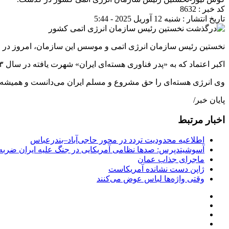
کد خبر : 8632
تاریخ انتشار : شنبه 12 آوریل 2025 - 5:44
نخستین رئیس سازمان انرژی اتمی و موسس این سازمان، امروز در ۹۵ سالگی درگذشت.
اکبر اعتماد که به «پدر فناوری هسته‌ای ایران» شهرت یافته در سال ۱۳۵۳ سازمان انرژی اتمی ایران را بنیان نهاد و ریاست آن را تا سال ۱۳۵۷ بر عهده داشت.
وی انرژی هسته‌ای را حق مشروع و مسلم ایران می‌دانست و همیشه ا
پایان خبر/
اخبار مرتبط
اطلاعیه محدودیت تردد در محور حاجی‌آباد–بندرعباس
آسوشیتدپرس: صدها نظامی آمریکایی در جنگ علیه ایران ضربه 
ماجرای جذاب عمان
ژاپن دست نشانده آمریکاست
وقتی واژه‌ها لباس عوض می‌کنند