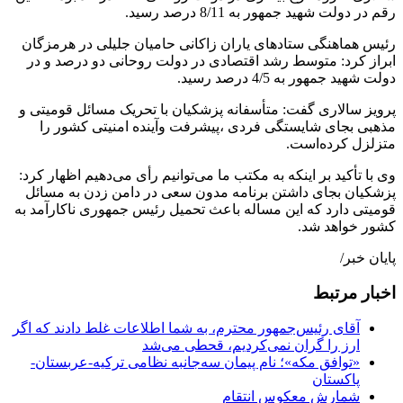
رقم در دولت شهید جمهور به 8/11 درصد رسید.
رئیس هماهنگی ستادهای یاران زاکانی حامیان جلیلی در هرمزگان
ابراز کرد: متوسط رشد اقتصادی در دولت روحانی دو درصد و در
دولت شهید جمهور به 4/5 درصد رسید.
پرویز سالاری گفت: متأسفانه پزشکیان با تحریک مسائل قومیتی و
مذهبی بجای شایستگی فردی ،پیشرفت وآینده امنیتی کشور را
متزلزل کرده‌است.
وی با تأکید بر اینکه به مکتب ما می‌توانیم رأی می‌دهیم اظهار کرد:
پزشکیان بجای داشتن برنامه مدون سعی در دامن زدن به مسائل
قومیتی دارد که این مساله باعث تحمیل رئیس جمهوری ناکارآمد به
کشور خواهد شد.
پایان خبر/
اخبار مرتبط
آقای رئیس‌جمهور محترم، به شما اطلاعات غلط دادند که اگر
ارز را گران نمی‌کردیم، قحطی می‌شد
«توافق مکه»؛ نام پیمان سه‌جانبه نظامی ترکیه-عربستان-
پاکستان
شمارش معکوس انتقام