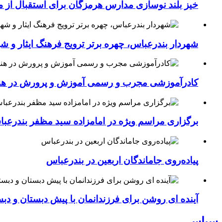
خیز بلند نوسازی مدارس هرمزگان برای استقبال از مهر؛۴۵۴ کلاس درس جدید به فضای آموزشی استان افزوده 
شهردار بندرعباس، چهره برتر ترویج فرهنگ ایثار و ش
کادرآموزشی مجرب و رسمی آموزش و پرورش در هنرست
برگزاری مراسم ویژه در امامزاده سید مظفر بندرعب
پیاده‌روی جاماندگان اربعین در بندرعباس
آینده ای روشن برای فرزندانمان با پیش دبستان و دبس
سیاسی