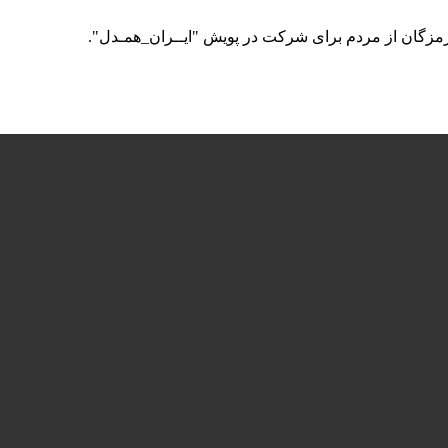
رمزگان از مردم برای شرکت در پویش "ایــران_همـدل".