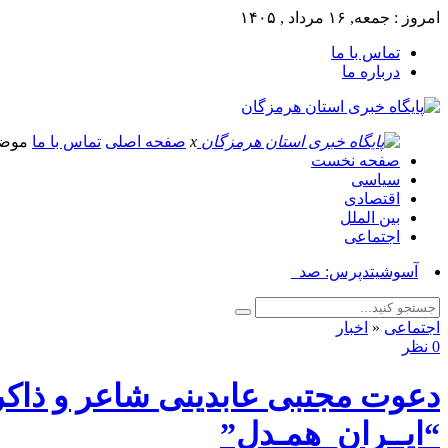
امروز : جمعه, ۱۶ مرداد , ۱۴۰۵
تماس با ما
درباره ما
x
صفحه اصلی
تماس با ما
موض
صفحه نخست
سیاسی
اقتصادی
بین الملل
اجتماعی
آسوشیتدپرس: صدها نظامی آمری_
اجتماعی
«
اخبار
0 نظر
دعوت مجتبی عابدینی شاعر و ذاکر
“ایــران_همـدل”