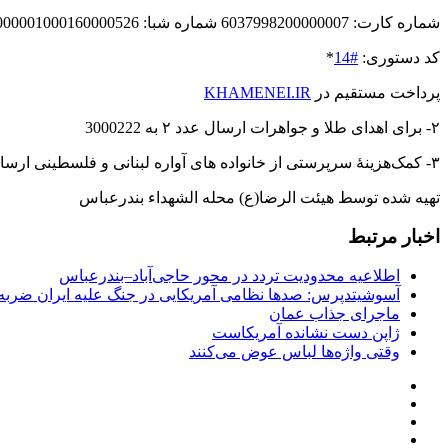
شماره کارت: 6037998200000007 شماره شبا: Ir320210000001000160000526
کد دستوری:
#14
*
پرداخت مستقیم در
KHAMENEI.IR
۲- برای اهدای طلا و جواهرات ارسال عدد ٢ به 3000222
۳- کمک‌هزینهٔ سرپرستی از خانواده های آواره لبنانی و فلسطینی ارسال عدد ۳ به 3000222
تهیه شده توسط هیئت الرضا(ع) محله الشهداء بندرعباس
اخبار مرتبط
اطلاعیه محدودیت تردد در محور حاجی‌آباد–بندرعباس
آسوشیتدپرس: صدها نظامی آمریکایی در جنگ علیه ایران ضربه 
ماجرای جذاب عمان
ژاپن دست نشانده آمریکاست
وقتی واژه‌ها لباس عوض می‌کنند