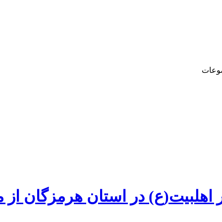
وعات
 اهلبیت(ع) در استان هرمزگان از