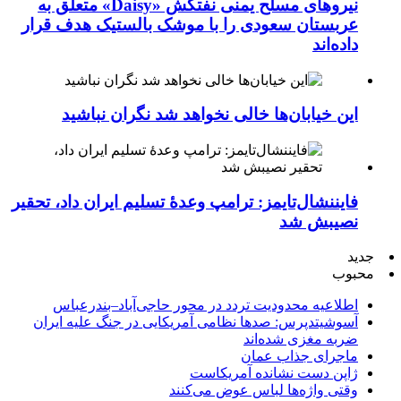
نیروهای مسلح یمنی نفتکش «Daisy» متعلق به
عربستان سعودی را با موشک بالستیک هدف قرار
داده‌اند
این خیابان‌ها خالی نخواهد شد نگران نباشید
فایننشال‌تایمز: ترامپ وعدۀ تسلیم ایران داد، تحقیر
نصیبش شد
جدید
محبوب
اطلاعیه محدودیت تردد در محور حاجی‌آباد–بندرعباس
آسوشیتدپرس: صدها نظامی آمریکایی در جنگ علیه ایران
ضربه مغزی شده‌اند
ماجرای جذاب عمان
ژاپن دست نشانده آمریکاست
وقتی واژه‌ها لباس عوض می‌کنند