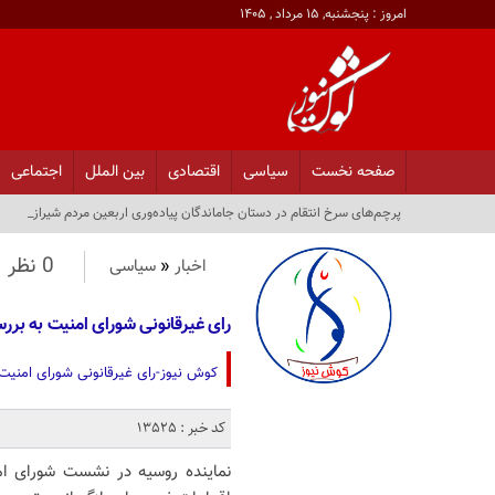
امروز : پنجشنبه, ۱۵ مرداد , ۱۴۰۵
صفحه نخست
سیاسی
اقتصادی
بین الملل
اجتماعی
پرچم‌های سرخ انتقام در دستان جاماندگان پیاده‌وری اربعین مردم شیراز_
0 نظر
اخبار
«
سیاسی
رای غیرقانونی شورای امنیت به برر
کوش نیوز-رای غیرقانونی شورای امنیت 
کد خبر : 13525
نماینده روسیه در نشست شورای ام