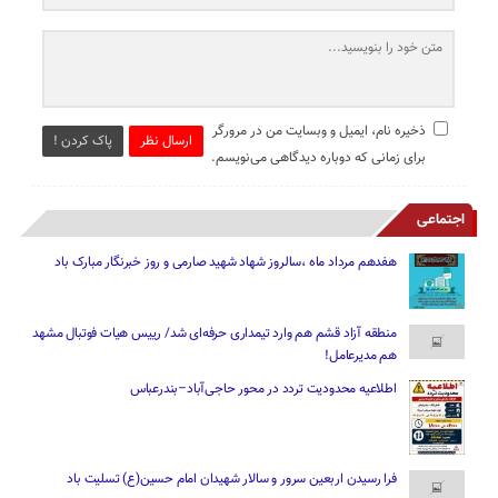
ذخیره نام، ایمیل و وبسایت من در مرورگر
ارسال نظر
پاک کردن !
برای زمانی که دوباره دیدگاهی می‌نویسم.
اجتماعی
هفدهم مرداد ماه ،سالروز شهاد شهید صارمی و روز خبرنگار مبارک باد
منطقه آزاد قشم هم وارد تیمداری حرفه‌ای شد/ رییس هیات فوتبال مشهد
هم مدیرعامل!
اطلاعیه محدودیت تردد در محور حاجی‌آباد–بندرعباس
فرا رسیدن اربعین سرور و سالار شهیدان امام حسین(ع) تسلیت باد