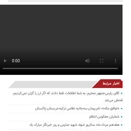
اخبار مرتبط
آقای رئیس‌جمهور محترم، به شما اطلاعات غلط دادند که اگر ارز را گران نمی‌کردیم،
قحطی می‌شد
«توافق مکه»؛ نام پیمان سه‌جانبه نظامی ترکیه-عربستان-پاکستان
شمارش معکوس انتقام
هفدهم مرداد ماه ،سالروز شهاد شهید صارمی و روز خبرنگار مبارک باد