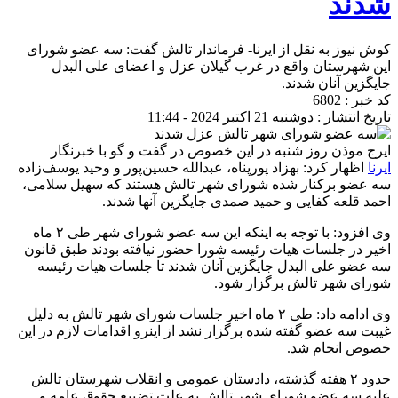
شدند
کوش نیوز به نقل از ایرنا- فرماندار تالش گفت: سه عضو شورای
این شهرستان واقع در غرب گیلان عزل و اعضای علی البدل
جایگزین آنان شدند.
کد خبر : 6802
تاریخ انتشار : دوشنبه 21 اکتبر 2024 - 11:44
ایرج موذن روز شنبه در این خصوص در گفت و گو با خبرنگار
ایرنا
اظهار کرد: بهزاد پورپناه، عبدالله حسین‌پور و وحید یوسف‌زاده
سه عضو برکنار شده شورای شهر تالش هستند که سهیل سلامی،
احمد قلعه کفایی و حمید صمدی جایگزین آنها شدند.
وی افزود: با توجه به اینکه این سه عضو شورای شهر طی ۲ ماه
اخیر در جلسات هیات رئیسه شورا حضور نیافته بودند طبق قانون
سه عضو علی البدل جایگزین آنان شدند تا جلسات هیات رئیسه
شورای شهر تالش برگزار شود.
وی ادامه داد: طی ۲ ماه اخیر جلسات شورای شهر تالش به دلیل
غیبت سه عضو گفته شده برگزار نشد از اینرو اقدامات لازم در این
خصوص انجام شد.
حدود ۲ هفته گذشته، دادستان عمومی و انقلاب شهرستان تالش
علیه سه عضو شورای شهر تالش به علت تضییع حقوق عامه و