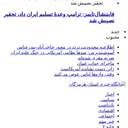
فایننشال‌تایمز: ترامپ وعدۀ تسلیم ایران داد، تحقیر
نصیبش شد
جدید
محبوب
اطلاعیه محدودیت تردد در محور حاجی‌آباد–بندرعباس
آسوشیتدپرس: صدها نظامی آمریکایی در جنگ علیه ایران
ضربه مغزی شده‌اند
ماجرای جذاب عمان
ژاپن دست نشانده آمریکاست
وقتی واژه‌ها لباس عوض می‌کنند
اخبار
سیاسی
یادداشت
اقتصادی
اجتماعی
خبر مهم
خانه ۲