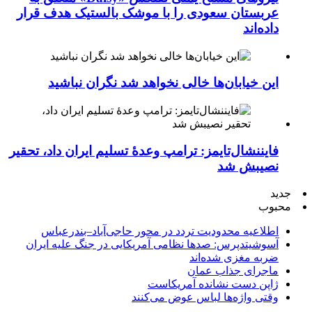
عربستان سعودی را با موشک بالستیک هدف قرار
داده‌اند
این خیابان‌ها خالی نخواهد شد نگران نباشید
فایننشال‌تایمز: ترامپ وعدۀ تسلیم ایران داد، تحقیر
نصیبش شد
جدید
محبوب
اطلاعیه محدودیت تردد در محور حاجی‌آباد–بندرعباس
آسوشیتدپرس: صدها نظامی آمریکایی در جنگ علیه ایران
ضربه مغزی شده‌اند
ماجرای جذاب عمان
ژاپن دست نشانده آمریکاست
وقتی واژه‌ها لباس عوض می‌کنند