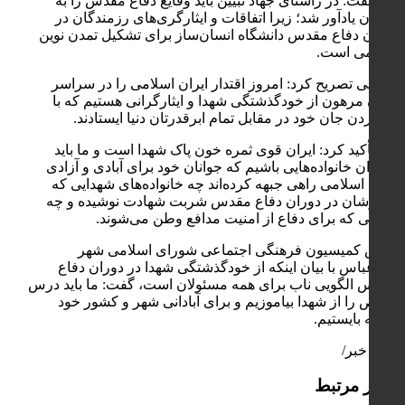
وی گفت: در راستای جهاد تبیین باید وقایع دفاع مقدس را به
جوانان یادآور شد؛ زیرا اتفاقات و ایثارگری‌های رزمندگان در
دوران دفاع مقدس دانشگاه انسان‌ساز برای تشکیل تمدن نوین
اسلامی است.
عباسی تصریح کرد: امروز اقتدار ایران اسلامی را در سراسر
جهان مرهون از خودگذشتگی شهدا و ایثارگرانی هستیم که با
فداکردن جان خود در مقابل تمام ابرقدرتان دنیا ایستادند.
وی تأکید کرد: ایران قوی ثمره خون پاک شهدا است و ما باید
قدردان خانواده‌هایی باشیم که جوانان خود برای آبادی و آزادی
ایران اسلامی راهی جبهه کرده‌اند چه خانواده‌های شهدایی که
عزیزشان در دوران دفاع مقدس شربت شهادت نوشیده و چه
کسانی که برای دفاع از امنیت مدافع وطن می‌شوند.
رئیس کمیسیون فرهنگی اجتماعی شورای اسلامی شهر
بندرعباس با بیان اینکه از خودگذشتگی شهدا در دوران دفاع
مقدس الگویی ناب برای همه مسئولان است، گفت: ما باید درس
اخلاص را از شهدا بیاموزیم و برای آبادانی شهر و کشور خود
جانانه بایستیم.
پایان خبر/
اخبار مرتبط