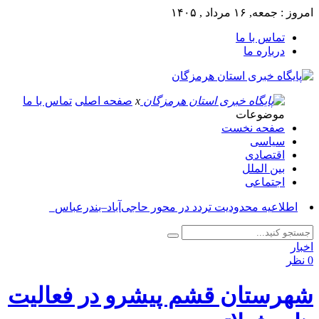
امروز : جمعه, ۱۶ مرداد , ۱۴۰۵
تماس با ما
درباره ما
x
صفحه اصلی
تماس با ما
موضوعات
صفحه نخست
سیاسی
اقتصادی
بین الملل
اجتماعی
اطلاعیه محدودیت تردد در محور حاجی‌آباد–بندرعباس_
اخبار
0 نظر
شهرستان قشم پیشرو در فعالیت