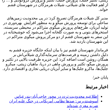
زینتی، تکثیر جلبک، پرورش جلبک، تکثیر و پرورش کروکودیل و … را
از اهم فعالیت های شیلاتی، شیلات هرمزگان در شهرستان قشم
خواند.
مدیر کل شیلات هرمزگان تصریح کرد: در پی محدودیت زمین‌های
ساحلی برای توسعه پرورش میگو و به منظور افزایش بهره‌وری در
تولید آبزیان، طرح‌های پرورش میگوی متراکم در محیطی سربسته،
استخرهای بتونی و به صورت گلخانه اجرا می‌شود که خوشبختانه در
این سفر به شهرستان قشم از دو مرکز پروش میگوی متراکم در
این شهرستان بازدید شد.
فرماندار شهرستان قشم نیز با بیان اینکه جایگاه جزیره قشم به
دلیل داشتن زمینه و فرصت‌های سرمایه‌گذاری شیلاتی‌اش بر
همگان روشن است اضافه کرد: این جزیره ظرفیت بالایی در تکثیر و
پرورش میگو، تکثیر و پرورش ماهی در دریا، ماهیان زینتی، میکرو
جلبک‌ها، ماکرو جلبک‌ها و سایر آبزیان دریایی تجاری و اقتصادی دارد.
پایان خبر/
اخبار مرتبط
اطلاعیه محدودیت تردد در محور حاجی‌آباد–بندرعباس
آسوشیتدپرس: صدها نظامی آمریکایی در جنگ علیه ایران
ضربه مغزی شده‌اند