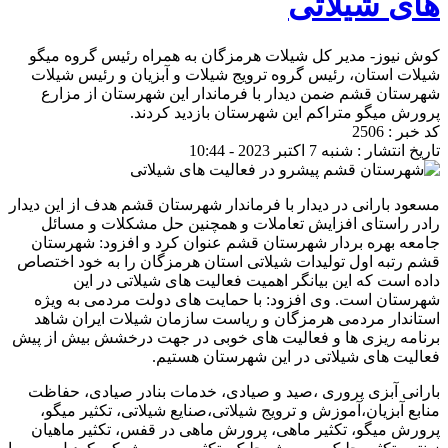
های شیلاتی
کوش نیوز- مدیر کل شیلات هرمزگان به همراه رئیس گروه میگو
شیلات استان، رئیس گروه ترویج شیلات و آبزیان و رئیس شیلات
شهرستان قشم ضمن دیدار با فرماندار این شهرستان از مزارع
پرورش میگو متراکم این شهرستان بازدید کردند.
کد خبر : 2506
تاریخ انتشار : شنبه 7 اکتبر 2023 - 10:44
مسعود بارانی در دیدار با فرماندار شهرستان قشم هدف از این دیدار
رادر راستای افزایش تعاملات و همچنین حل مشکلات و مسائل
جامعه بهره بردار شهرستان قشم عنوان کرد و افزود: شهرستان
قشم رتبه اول تولیدات شیلاتی استان هرمزگان را به خود اختصاص
داده است که این بیانگر اهمیت فعالیت های شیلاتی در این
شهرستان است. وی افزود: با حمایت های دولت مردمی به ویژه
استاندار مردمی هرمزگان و ریاست سازمان شیلات ایران شاهد
برنامه ریزی ها و فعالیت های خوبی در جهت درخشش بیش از پیش
فعالیت های شیلاتی در این شهرستان هستیم.
بارانی آبزی پروری ،صید و صیادی، خدمات بنادر صیادی، حفاظت
منابع آبزیان،آموزش و ترویج شیلاتی،صنایع شیلاتی، تکثیر میگو،
پرورش میگو، تکثیر ماهی، پرورش ماهی در قفس، تکثیر ماهیان