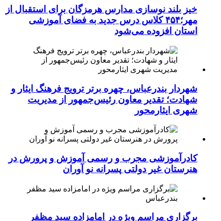
خیز بلند نوسازی مدارس هرمزگان برای استقبال از
مهر؛۴۵۴ کلاس درس جدید به فضای آموزشی
استان افزوده می‌شود
شهردار بندرعباس، چهره برتر ترویج فرهنگ ایثار و
شهادت؛ تقدیر معاون رئیس‌جمهور از مدیریت
شهری ایثارمحور
کادرآموزشی مجرب و رسمی آموزش و پرورش در
هنرستان غیر دولتی پسرانه نو آوران
برگزاری مراسم ویژه در امامزاده سید مظفر