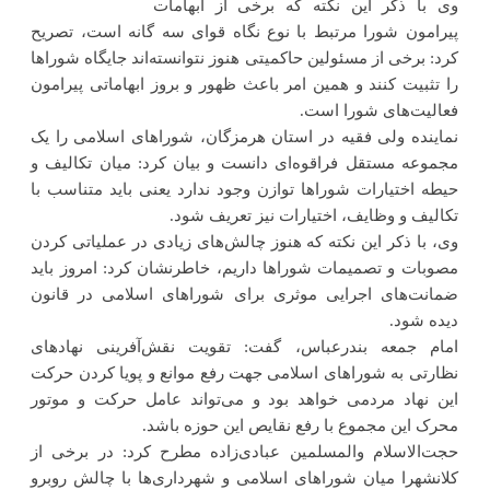
وی با ذکر این نکته که برخی از ابهامات
پیرامون شورا مرتبط با نوع نگاه قوای سه گانه است، تصریح
کرد: برخی از مسئولین حاکمیتی هنوز نتوانسته‌اند جایگاه شوراها
را تثبیت کنند و همین امر باعث ظهور و بروز ابهاماتی پیرامون
فعالیت‌های شورا است.
نماینده ولی فقیه در استان هرمزگان، شوراهای اسلامی را یک
مجموعه مستقل فراقوه‌ای دانست و بیان کرد: میان تکالیف و
حیطه اختیارات شوراها توازن وجود ندارد یعنی باید متناسب با
تکالیف و وظایف، اختیارات نیز تعریف شود.
وی، با ذکر این نکته که هنوز چالش‌های زیادی در عملیاتی کردن
مصوبات و تصمیمات شوراها داریم، خاطرنشان کرد: امروز باید
ضمانت‌های اجرایی موثری برای شوراهای اسلامی در قانون
دیده شود.
امام جمعه بندرعباس، گفت: تقویت نقش‌آفرینی نهادهای
نظارتی به شوراهای اسلامی جهت رفع موانع و پویا کردن حرکت
این نهاد مردمی خواهد بود و می‌تواند عامل حرکت و موتور
محرک این مجموع با رفع نقایص این حوزه باشد.
حجت‌الاسلام والمسلمین عبادی‌زاده مطرح کرد: در برخی از
کلانشهرا میان شوراهای اسلامی و شهرداری‌ها با چالش روبرو