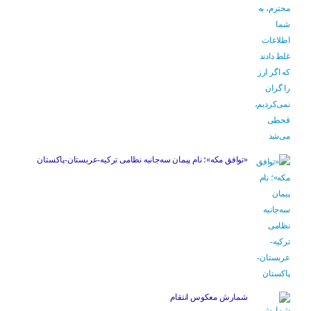
«توافق مکه»؛ نام پیمان سه‌جانبه نظامی ترکیه-عربستان-پاکستان
شمارش معکوس انتقام