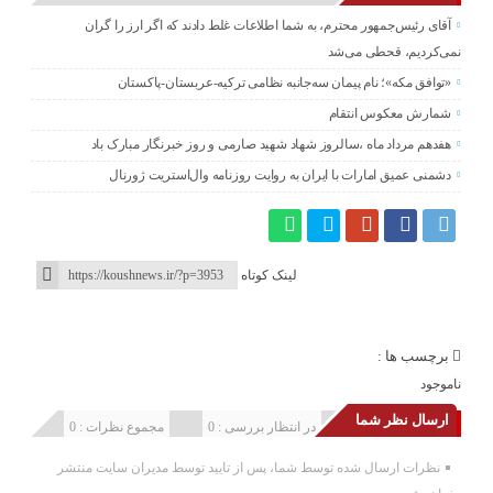
آقای رئیس‌جمهور محترم، به شما اطلاعات غلط دادند که اگر ارز را گران
نمی‌کردیم، قحطی می‌شد
«توافق مکه»؛ نام پیمان سه‌جانبه نظامی ترکیه-عربستان-پاکستان
شمارش معکوس انتقام
هفدهم مرداد ماه ،سالروز شهاد شهید صارمی و روز خبرنگار مبارک باد
دشمنی عمیق امارات با ایران به روایت روزنامه وال‌استریت ژورنال
لینک کوتاه
برچسب ها :
ناموجود
ارسال نظر شما
انتشار یافته : 0
در انتظار بررسی : 0
مجموع نظرات : 0
نظرات ارسال شده توسط شما، پس از تایید توسط مدیران سایت منتشر