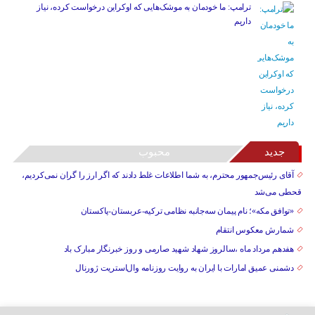
ترامپ: ما خودمان به موشک‌هایی که اوکراین درخواست کرده، نیاز
داریم
جدید
محبوب
آقای رئیس‌جمهور محترم، به شما اطلاعات غلط دادند که اگر ارز را گران نمی‌کردیم،
قحطی می‌شد
«توافق مکه»؛ نام پیمان سه‌جانبه نظامی ترکیه-عربستان-پاکستان
شمارش معکوس انتقام
هفدهم مرداد ماه ،سالروز شهاد شهید صارمی و روز خبرنگار مبارک باد
دشمنی عمیق امارات با ایران به روایت روزنامه وال‌استریت ژورنال