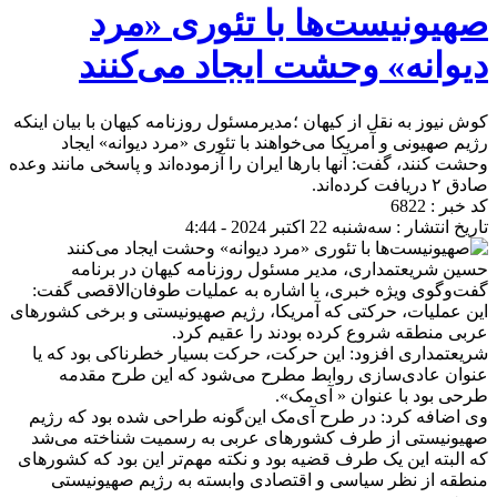
صهیونیست‌ها با تئوری «مرد
دیوانه» وحشت ایجاد می‌کنند
کوش نیوز به نقل از کیهان ؛مدیرمسئول روزنامه کیهان با بیان اینکه
رژیم صهیونی و آمریکا می‌خواهند با تئوری «مرد دیوانه» ایجاد
وحشت‌ کنند، گفت: آنها بارها ایران را آزموده‌اند و پاسخی مانند وعده
صادق ۲ دریافت کرده‌اند.
کد خبر : 6822
تاریخ انتشار : سه‌شنبه 22 اکتبر 2024 - 4:44
حسین شریعتمداری، مدیر مسئول روزنامه کیهان در برنامه
گفت‌وگوی ویژه خبری‌، با اشاره به عملیات طوفان‌الاقصی گفت:
این عملیات، حرکتی که آمریکا، رژیم صهیونیستی و برخی کشورهای
عربی منطقه شروع کرده بودند را عقیم کرد.
شریعتمداری افزود: این حرکت، حرکت بسیار خطرناکی بود که یا
عنوان عادی‌سازی روابط مطرح می‌شود که این طرح مقدمه
طرحی بود با عنوان « آی‌مک».
وی اضافه کرد: در طرح آی‌مک این‌گونه طراحی شده بود که رژیم
صهیونیستی از طرف کشورهای عربی به رسمیت شناخته می‌شد
که البته این یک طرف قضیه بود و نکته مهم‌تر این بود که کشورهای
منطقه از نظر سیاسی و اقتصادی وابسته به رژیم صهیونیستی