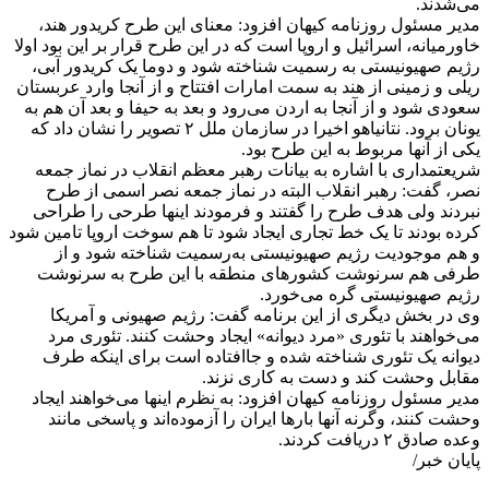
می‌شدند.
مدیر مسئول روزنامه کیهان افزود: معنای این طرح کریدور هند،
خاورمیانه، اسرائیل و اروپا است که در این طرح قرار بر این بود اولا
رژیم صهیونیستی به رسمیت شناخته شود و دوما یک کریدور آبی،
ریلی و زمینی از هند به سمت امارات افتتاح و از آنجا وارد عربستان
سعودی شود و از آنجا به اردن می‌رود و بعد به حیفا و بعد آن هم به
یونان برود. نتانیاهو اخیرا در سازمان ملل ۲ تصویر را نشان داد که
یکی از آنها مربوط به این طرح بود.
شریعتمداری با اشاره به بیانات رهبر معظم انقلاب در نماز جمعه
نصر، گفت: رهبر انقلاب البته در نماز جمعه نصر اسمی از طرح
نبردند ولی هدف طرح را گفتند و فرمودند اینها طرحی را طراحی
کرده بودند تا یک خط تجاری ایجاد شود تا هم سوخت اروپا تامین شود
و هم موجودیت رژیم صهیونیستی به‌رسمیت شناخته شود و از
طرفی هم سرنوشت کشورهای منطقه با این طرح به سرنوشت
رژیم صهیونیستی گره می‌خورد.
وی در بخش دیگری از این برنامه گفت: رژیم صهیونی و آمریکا
می‌خواهند با تئوری «مرد دیوانه» ایجاد وحشت‌ کنند. تئوری مرد
دیوانه یک تئوری شناخته شده و جاافتاده‌ است برای اینکه طرف
مقابل وحشت کند و دست به کاری نزند.
مدیر مسئول روزنامه کیهان افزود: به نظرم اینها می‌خواهند ایجاد
وحشت کنند، وگرنه آنها بارها ایران را آزموده‌اند و پاسخی مانند
وعده صادق ۲ دریافت کردند.
پایان خبر/