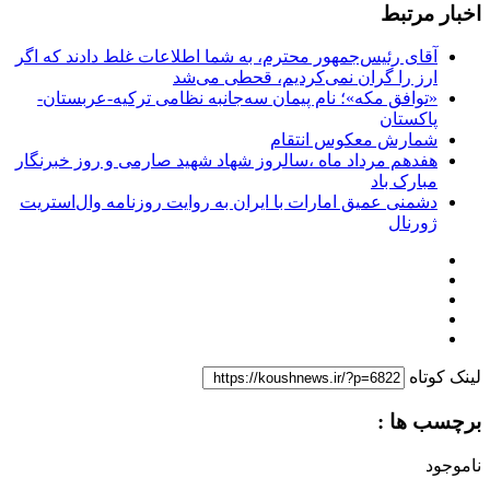
اخبار مرتبط
آقای رئیس‌جمهور محترم، به شما اطلاعات غلط دادند که اگر
ارز را گران نمی‌کردیم، قحطی می‌شد
«توافق مکه»؛ نام پیمان سه‌جانبه نظامی ترکیه-عربستان-
پاکستان
شمارش معکوس انتقام
هفدهم مرداد ماه ،سالروز شهاد شهید صارمی و روز خبرنگار
مبارک باد
دشمنی عمیق امارات با ایران به روایت روزنامه وال‌استریت
ژورنال
لینک کوتاه
برچسب ها :
ناموجود