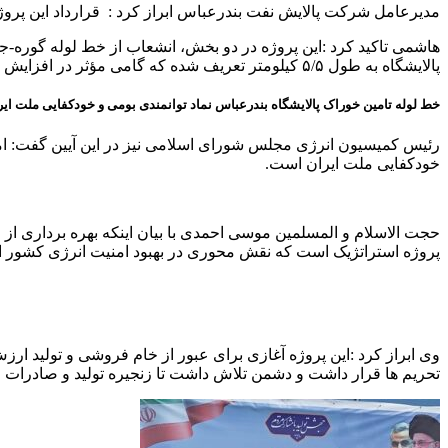
مدیرعامل شرکت پالایش نفت بندرعباس ابراز کرد : قرارداد این پروژه در آبان ۱۳۹۹ با شرکت مارون مکانیک منعقد شد و عملیات اجرایی آن در مدت ۱۶
پالایشگاه به طول ۵/۵ کیلومتر تعریف شده که گامی مؤثر در افزایش بهره‌وری و تولیدات پالایشی کشور است.
خط لوله تامین خوراک پالایشگاه بندرعباس نماد توانمندی بومی و خودکفایی ملت ا
رئیس کمیسیون انرژی مجلس شورای اسلامی نیز در این آیین گفت: امر
خودکفایی ملت ایران است.
حجت الاسلام و المسلمین موسی احمدی با بیان اینکه بهره برداری از
پروژه استراتژیک است که نقش محوری در بهبود امنیت انرژی کشور ایف
وی ابراز کرد :این پروژه آغازی برای عبور از خام فروشی و تولید 
تحریم ها قرار داشت و دشمن تلاش داشت تا زنجیره تولید و صادرات انر