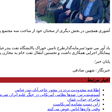
آشوری همچنین در بخش دیگری از سخنان خود از ساخت سه مجتمع پترو پالایشی در شهرستا
یاد آور می شود؛سرمایه‌گذارطرح تامین خوراک پالایشگاه نفت بندر
پیمانکار اجرایی همکاری داشت و نخستین انتقال نفت خام به مخازن پالایشگاه ب
پایان خبر/
خبرنگار : شهین صادقی
اخبار مرتبط
اطلاعیه محدودیت تردد در محور حاجی‌آباد–بندرعباس
آسوشیتدپرس: صدها نظامی آمریکایی در جنگ علیه ایران ضربه 
ماجرای جذاب عمان
ژاپن دست نشانده آمریکاست
وقتی واژه‌ها لباس عوض می‌کنند