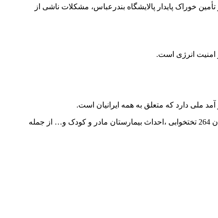
لاوه بر تأمین خوراک پایدار پالایشگاه بندرعباس، مشکلات ناشی از
ز امنیت انرژی است.
آمد ملی دارد که متعلق به همه ایرانیان است.
استاندار هرمزگان از ورود صنعت نفت در حوزه مسئولیت های اجتماعی نیز خبر داد و گفت : ساخت مجتمع های آموزشی ، ساخت بیمارستان 264 تختخوابی ،احداث بیمارستان مادر و کودک و… از جمله