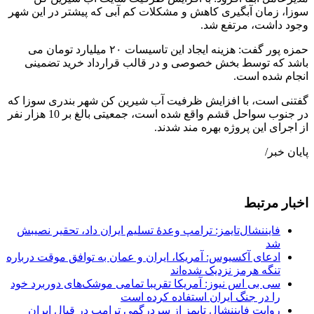
سوزا، زمان آبگیری کاهش و مشکلات کم آبی که پیشتر در این شهر
وجود داشت، مرتفع شد.
حمزه پور گفت: هزینه ایجاد این تاسیسات ۲۰ میلیارد تومان می
باشد که توسط بخش خصوصی و در قالب قرارداد خرید تضمینی
انجام شده است.
گفتنی است، با افزایش ظرفیت آب شیرین کن شهر بندری سوزا که
در جنوب سواحل قشم واقع شده است، جمعیتی بالغ بر 10 هزار نفر
از اجرای این پروژه بهره مند شدند.
پایان خبر/
اخبار مرتبط
فایننشال‌تایمز: ترامپ وعدۀ تسلیم ایران داد، تحقیر نصیبش
شد
ادعای آکسیوس: آمریکا، ایران و عمان به توافق موقت درباره
تنگه هرمز نزدیک شده‌اند
سی بی اس نیوز: آمریکا تقریبا تمامی موشک‌های دوربرد خود
را در جنگ ایران استفاده کرده است
روایت فایننشال تایمز از سردرگمی ترامپ در قبال ایران