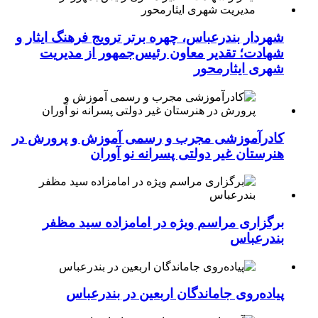
شهردار بندرعباس، چهره برتر ترویج فرهنگ ایثار و
شهادت؛ تقدیر معاون رئیس‌جمهور از مدیریت
شهری ایثارمحور
کادرآموزشی مجرب و رسمی آموزش و پرورش در
هنرستان غیر دولتی پسرانه نو آوران
برگزاری مراسم ویژه در امامزاده سید مظفر
بندرعباس
پیاده‌روی جاماندگان اربعین در بندرعباس