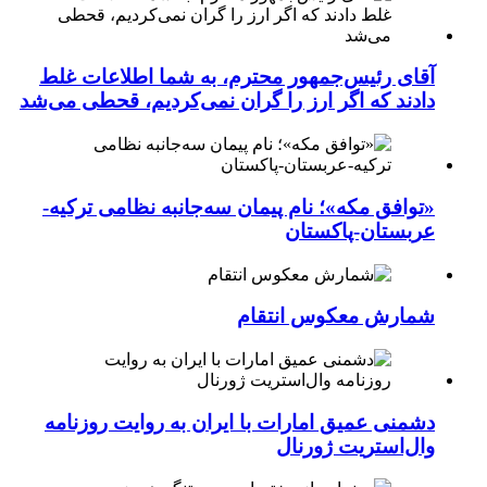
آقای رئیس‌جمهور محترم، به شما اطلاعات غلط
دادند که اگر ارز را گران نمی‌کردیم، قحطی می‌شد
«توافق مکه»؛ نام پیمان سه‌جانبه نظامی ترکیه-
عربستان-پاکستان
شمارش معکوس انتقام
دشمنی عمیق امارات با ایران به روایت روزنامه
وال‌استریت ژورنال