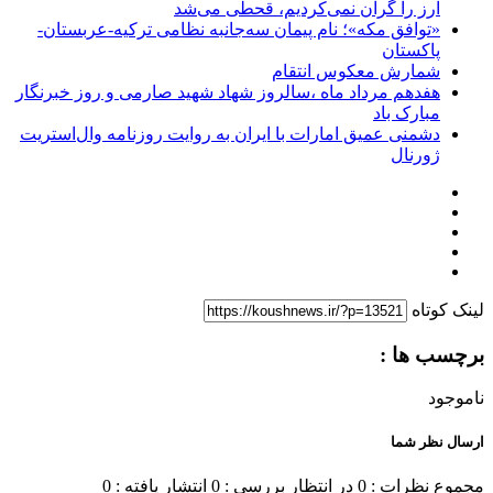
ارز را گران نمی‌کردیم، قحطی می‌شد
«توافق مکه»؛ نام پیمان سه‌جانبه نظامی ترکیه-عربستان-
پاکستان
شمارش معکوس انتقام
هفدهم مرداد ماه ،سالروز شهاد شهید صارمی و روز خبرنگار
مبارک باد
دشمنی عمیق امارات با ایران به روایت روزنامه وال‌استریت
ژورنال
لینک کوتاه
برچسب ها :
ناموجود
ارسال نظر شما
مجموع نظرات : 0
در انتظار بررسی : 0
انتشار یافته : 0