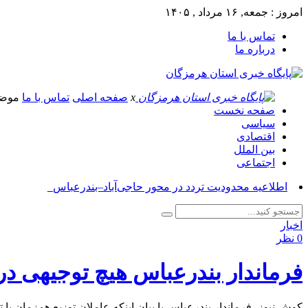
امروز : جمعه, ۱۶ مرداد , ۱۴۰۵
تماس با ما
درباره ما
x
صفحه اصلی
تماس با ما
موض
صفحه نخست
سیاسی
اقتصادی
بین الملل
اجتماعی
آسو_
اخبار
0 نظر
فرماندار بندرعباس هیچ توجیهی در
کوش نیوز- فرماندار بندرعباس با بیان اینکه عاملان توزيع همزمان با 