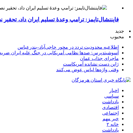
فایننشال‌تایمز: ترامپ وعدۀ تسلیم ایران داد، تحقیر
جدید
محبوب
اطلاعیه محدودیت تردد در محور حاجی‌آباد–بندرعباس
آسوشیتدپرس: صدها نظامی آمریکایی در جنگ علیه ایران ضربه 
ماجرای جذاب عمان
ژاپن دست نشانده آمریکاست
وقتی واژه‌ها لباس عوض می‌کنند
اخبار
سیاسی
یادداشت
اقتصادی
اجتماعی
خبر مهم
خانه ۲
یادداشت