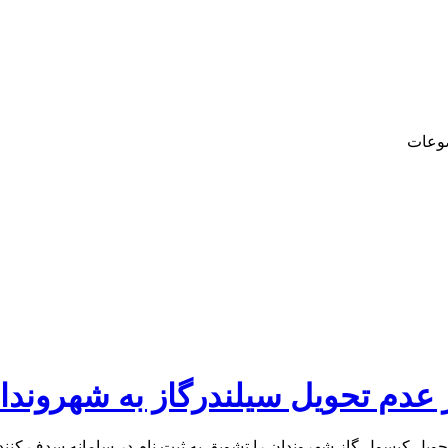
وعات
 عدم تحویل سیلندرگاز به شهروندا
تحويل كپسول گاز شهروندان را تشویق به ثبت نام در سامانه سدف کنند ت