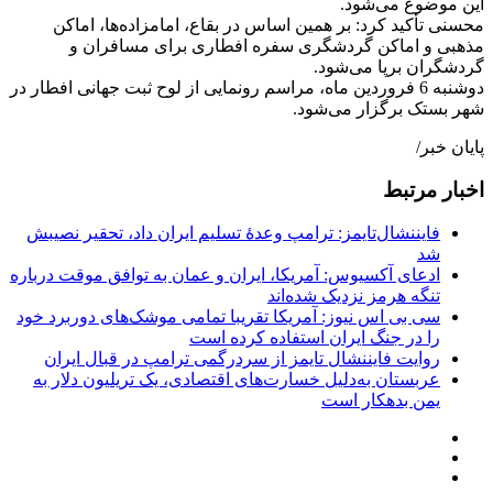
این موضوع می‌شود.
محسنی تأکید کرد: بر همین اساس در بقاع، امامزاده‌ها، اماکن
مذهبی و اماکن گردشگری سفره افطاری برای مسافران و
گردشگران برپا می‌شود.
دوشنبه 6 فروردین ماه، مراسم رونمایی از لوح ثبت جهانی افطار در
شهر بستک برگزار می‌شود.
پایان خبر/
اخبار مرتبط
فایننشال‌تایمز: ترامپ وعدۀ تسلیم ایران داد، تحقیر نصیبش
شد
ادعای آکسیوس: آمریکا، ایران و عمان به توافق موقت درباره
تنگه هرمز نزدیک شده‌اند
سی بی اس نیوز: آمریکا تقریبا تمامی موشک‌های دوربرد خود
را در جنگ ایران استفاده کرده است
روایت فایننشال تایمز از سردرگمی ترامپ در قبال ایران
عربستان به‌دلیل خسارت‌های اقتصادی، یک تریلیون دلار به
یمن بدهکار است