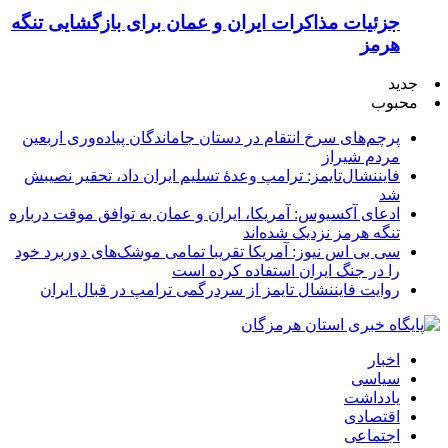
جزئیات مذاکرات ایران و عمان برای بازگشایی تنگه
هرمز
جدید
محبوب
پرچم‌های سرخ انتقام در دستان جاماندگان پیاده‌وری اربعین
مردم شیراز
فایننشال‌تایمز: ترامپ وعدۀ تسلیم ایران داد، تحقیر نصیبش
شد
ادعای آکسیوس: آمریکا، ایران و عمان به توافق موقت درباره
تنگه هرمز نزدیک شده‌اند
سی بی اس نیوز: آمریکا تقریبا تمامی موشک‌های دوربرد خود
را در جنگ ایران استفاده کرده است
روایت فایننشال تایمز از سردرگمی ترامپ در قبال ایران
اخبار
سیاسی
یادداشت
اقتصادی
اجتماعی