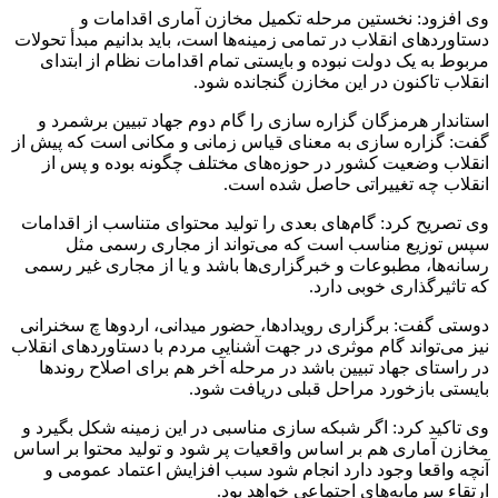
وی افزود: نخستین مرحله تکمیل مخازن آماری اقدامات و
دستاوردهای انقلاب در تمامی زمینه‌ها است، باید بدانیم مبدأ تحولات
مربوط به یک دولت نبوده و بایستی تمام اقدامات نظام از ابتدای
انقلاب تاکنون در این مخازن گنجانده شود.
استاندار هرمزگان گزاره سازی را گام دوم جهاد تبیین برشمرد و
گفت: گزاره سازی به معنای قیاس زمانی و مکانی است که پیش از
انقلاب وضعیت کشور در حوزه‌های مختلف چگونه بوده و پس از
انقلاب چه تغییراتی حاصل شده است.
وی تصریح کرد: گام‌های بعدی را تولید محتوای متناسب از اقدامات
سپس توزیع مناسب است که می‌تواند از مجاری رسمی مثل
رسانه‌ها، مطبوعات و خبرگزاری‌ها باشد و یا از مجاری غیر رسمی
که تاثیرگذاری خوبی دارد.
دوستی گفت: برگزاری رویدادها، حضور میدانی، اردوها چ سخنرانی
نیز می‌تواند گام موثری در جهت آشنایی مردم با دستاوردهای انقلاب
در راستای جهاد تبیین باشد در مرحله آخر هم برای اصلاح روندها
بایستی بازخورد مراحل قبلی دریافت شود.
وی تاکید کرد: اگر شبکه سازی مناسبی در این زمینه شکل بگیرد و
مخازن آماری هم بر اساس واقعیات پر شود و تولید محتوا بر اساس
آنچه واقعا وجود دارد انجام شود سبب افزایش اعتماد عمومی و
ارتقاء سرمایه‌های اجتماعی خواهد بود.