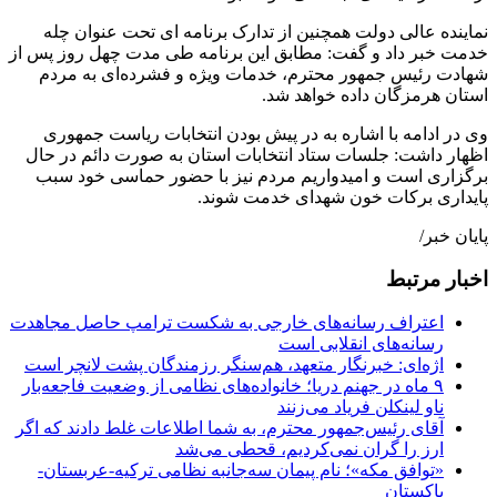
نماینده عالی دولت همچنین از تدارک برنامه ای تحت عنوان چله
خدمت خبر داد و گفت: مطابق این برنامه طی مدت چهل روز پس از
شهادت رئیس جمهور محترم، خدمات ویژه و فشرده‌ای به مردم
استان هرمزگان داده خواهد شد.
وی در ادامه با اشاره به در پیش بودن انتخابات ریاست جمهوری
اظهار داشت: جلسات ستاد انتخابات استان به صورت دائم در حال
برگزاری است و امیدواریم مردم نیز با حضور حماسی خود سبب
پایداری برکات خون شهدای خدمت شوند.
پایان خبر/
اخبار مرتبط
اعتراف رسانه‌های خارجی به شکست ترامپ حاصل مجاهدت
رسانه‌های انقلابی است
اژه‌ای: خبرنگار متعهد، هم‌سنگر رزمندگان پشت لانچر است
۹ ماه در جهنم دریا؛ خانواده‌های نظامی از وضعیت فاجعه‌بار
ناو لینکلن فریاد می‌زنند
آقای رئیس‌جمهور محترم، به شما اطلاعات غلط دادند که اگر
ارز را گران نمی‌کردیم، قحطی می‌شد
«توافق مکه»؛ نام پیمان سه‌جانبه نظامی ترکیه-عربستان-
پاکستان