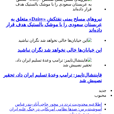
نیروهای مسلح یمنی نفتکش «Daisy» متعلق به
عربستان سعودی را با موشک بالستیک هدف قرار
داده‌اند
این خیابان‌ها خالی نخواهد شد نگران نباشید
فایننشال‌تایمز: ترامپ وعدۀ تسلیم ایران داد، تحقیر
نصیبش شد
جدید
محبوب
اطلاعیه محدودیت تردد در محور حاجی‌آباد–بندرعباس
آسوشیتدپرس: صدها نظامی آمریکایی در جنگ علیه ایران
ضربه مغزی شده‌اند