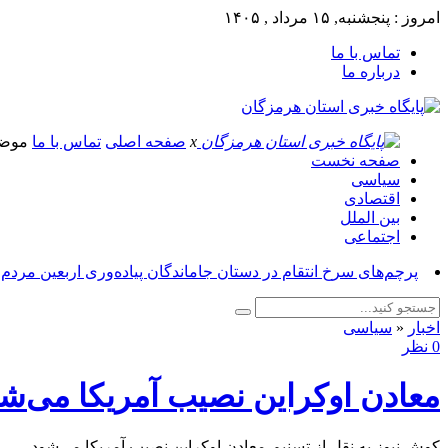
امروز : پنجشنبه, ۱۵ مرداد , ۱۴۰۵
تماس با ما
درباره ما
x
صفحه اصلی
تماس با ما
موض
صفحه نخست
سیاسی
اقتصادی
بین الملل
اجتماعی
پرچم‌های سرخ انتقام در دستان جاماندگان پیاده‌وری اربعین مردم
اخبار
«
سیاسی
0 نظر
معادن اوکراین نصیب آمریکا می‌ش
کوش نیوز به نقل از تسنیم-معادن اوکراین نصیب آمریکا می‌شود.