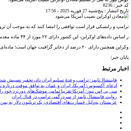
کد خبر : 8236
تاریخ انتشار : پنج‌شنبه 27 فوریه 2025 - 17:56
ترامپ و زلنسکی قرار است توافقی را امضا کنند که به موجب آن ثروت معدنی اوکراین به ارزش ۵۰۰ میلیارد 
ر اساس داده‌های اوکراین، این کشور دارای ۲۲ مورد از ۳۴ ماده معدنی است که اتحادیه اروپا آن‌ها را برای صنایع حیاتی می‌داندا
وکراین همچنین دارای ۲۰ درصد از ذخایر گرافیت جهان است؛ ماده‌ای کلیدی که در تولید باتری خودروهای الکتریکی و راکتورهای هسته‌ای استفاده می‌شود.
پایان خبر/
اخبار مرتبط
فایننشال‌تایمز: ترامپ وعدۀ تسلیم ایران داد، تحقیر نصیبش شد
ادعای آکسیوس: آمریکا، ایران و عمان به توافق موقت درباره تن
سی بی اس نیوز: آمریکا تقریبا تمامی موشک‌های دوربرد خود را
روایت فایننشال تایمز از سردرگمی ترامپ در قبال ایران
عربستان به‌دلیل خسارت‌های اقتصادی، یک تریلیون دلار به یمن