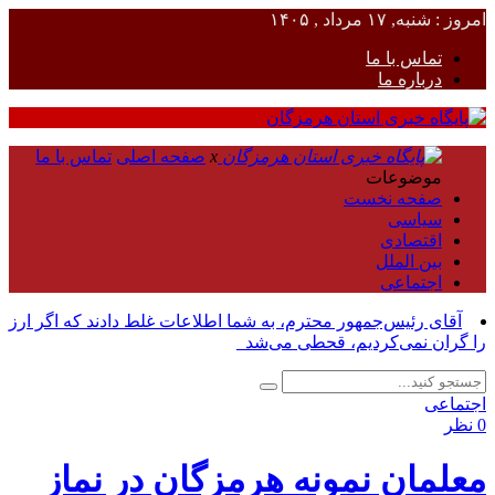
امروز : شنبه, ۱۷ مرداد , ۱۴۰۵
تماس با ما
درباره ما
x
صفحه اصلی
تماس با ما
موضوعات
صفحه نخست
سیاسی
اقتصادی
بین الملل
اجتماعی
آقای رئیس‌جمهور محترم، به شما اطلاعات غلط دادند که اگر ارز
را گران نمی‌کردیم، قحطی می‌شد_
اجتماعی
0 نظر
معلمان نمونه هرمزگان در نماز