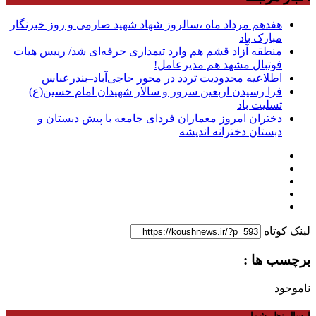
هفدهم مرداد ماه ،سالروز شهاد شهید صارمی و روز خبرنگار
مبارک باد
منطقه آزاد قشم هم وارد تیمداری حرفه‌ای شد/ رییس هیات
فوتبال مشهد هم مدیرعامل!
اطلاعیه محدودیت تردد در محور حاجی‌آباد–بندرعباس
فرا رسیدن اربعین سرور و سالار شهیدان امام حسین(ع)
تسلیت باد
دختران امروز معماران فردای جامعه با پیش دبستان و
دبستان دخترانه اندیشه
لینک کوتاه
برچسب ها :
ناموجود
ارسال نظر شما