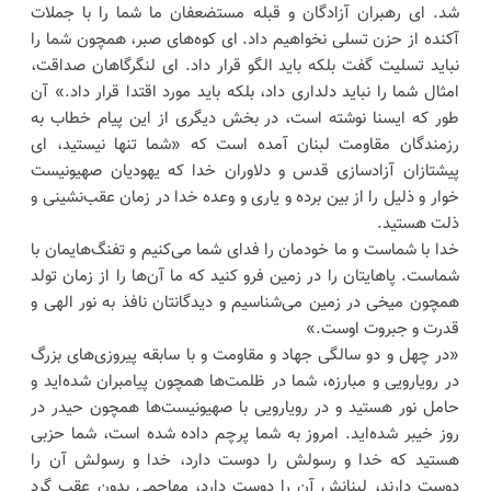
شد. ‌ای رهبران آزادگان و قبله مستضعفان ما شما را با جملات
آکنده از حزن تسلی نخواهیم داد.‌ ای کوه‌های صبر، همچون شما را
نباید تسلیت گفت بلکه باید الگو قرار داد.‌ ای لنگرگاهان صداقت،
امثال شما را نباید دلداری داد، بلکه باید مورد اقتدا قرار داد.» آن
طور که ایسنا نوشته است، در بخش دیگری از این پیام خطاب به
رزمندگان مقاومت لبنان آمده است که «شما تنها نیستید، ‌ای
پیشتازان آزادسازی قدس و دلاوران خدا که یهودیان صهیونیست
خوار و ذلیل را از بین برده و یاری و وعده خدا در زمان عقب‌نشینی و
ذلت هستید.
خدا با شماست و ما خودمان را فدای شما می‌کنیم و تفنگ‌هایمان با
شماست. پاهایتان را در زمین فرو کنید که ما آن‌ها را از زمان تولد
همچون میخی در زمین می‌شناسیم و دیدگانتان نافذ به نور الهی و
قدرت و جبروت اوست.»
«در چهل و دو سالگی جهاد و مقاومت و با سابقه پیروزی‌های بزرگ
در رویارویی و مبارزه، شما در ظلمت‌ها همچون پیامبران شده‌اید و
حامل نور هستید و در رویارویی با صهیونیست‌ها همچون حیدر در
روز خیبر شده‌اید. امروز به شما پرچم داده شده است، شما حزبی
هستید که خدا و رسولش را دوست دارد، خدا و رسولش آن را
دوست دارند، لبنانش آن را دوست دارد، مهاجمی بدون عقب گرد