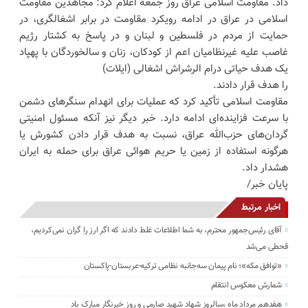
داد. مقاومت اسلامی عراق روز جمعه اعلام کرد: مجاهدین مقاومت
اسلامی در عراق در ادامه رویکرد مقاومت در برابر اشغالگری، در
حمایت از مردم در فلسطین و لبنان و در پاسخ به کشتار رژیم
غاصب علیه غیرنظامیان اعم از کودکان، زنان و سالخوردگان با پهپاد
یک هدف حیاتی در‌ام الرشراش اشغالی (ایلات)
را هدف قرار دادند.
مقاومت اسلامی تأکید کرد که عملیات برای انهدام سنگرهای دشمن
با سرعت فزاینده‌ای ادامه دارد. خبر دیگر نیز آنکه مسئول امنیتی
گردان‌های حزب‌الله عراق، نسبت به هدف قرار دادن کشورش یا
هرگونه استفاده از زمین یا حریم هوائی عراق برای حمله به ایران
هشدار داد.
پایان خبر/
اخبار مرتبط
آقای رئیس‌جمهور محترم، به شما اطلاعات غلط دادند که اگر ارز را گران نمی‌کردیم،
قحطی می‌شد
«توافق مکه»؛ نام پیمان سه‌جانبه نظامی ترکیه-عربستان-پاکستان
شمارش معکوس انتقام
هفدهم مرداد ماه ،سالروز شهاد شهید صارمی و روز خبرنگار مبارک باد