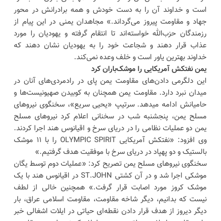
است و خداوند آن را به دست خودش و همه برادرانش در محور
جهاد و مقاومت پیروز می‌گرداند.» مجاهدان یمنی در این پیام از
رزمندگان حزب‌الله خواسته‌اند تا انتقام گرفته و یهودیان را مورد
عذاب قرار دهند و شجاعت خود را به یهودیان نشان دهند که
خداوند بهترین یاور است و خلف وعده نمی‌کند.
یمن نفتکش آمریکایی را موشک‌باران کرد
این دلگرمی دادن‌های مقاومت یمن پای در رادمردی‌های آنان در
میدان نبرد دارد. مقاومت یمن همچنان به کوبیدن صهیونیست‌ها و
حامیانش ادامه می‎دهد. سرتیپ «یحیی سریع»، سخنگوی نیروهای
مسلح یمن، پنجشنبه شب در سخنانی اعلام کرد نیروهای مسلح
یمن دو عملیات نظامی را در دریای سرخ و اقیانوس هند اجرا کردند.
وی افزود: «نفتکش آمریکایی OLYMPIC SPIRIT را با ۱۱ موشک
بالستیک و دو پهپاد در دریای سرخ با موفقیت هدف گرفتیم.»
سخنگوی نیروهای مسلح یمن تصریح کرد: «عملیات دوم توسط یگان
موشکی اجرا شد و در آن کشتی ST.JOHN در اقیانوس هند با یک
موشک کروز مورد اصابت قرار گرفت.» همچنین خالی از لطف
نیست که بدانیم، دیگر شاخه مقاومت، مقاومت اسلامی عراق، بار
دیگر دیروز از هدف قرار دادن نقطه‌ای حیاتی در ایلات اشغالی خبر