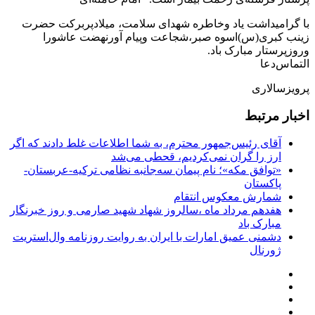
با گرامیداشت یاد وخاطره شهدای سلامت، میلادپربرکت حضرت
زینب کبری(س)اسوه صبر،شجاعت وپیام آورنهضت عاشورا
وروزپرستار مبارک باد.
التماس‌دعا
پرویزسالاری
اخبار مرتبط
آقای رئیس‌جمهور محترم، به شما اطلاعات غلط دادند که اگر
ارز را گران نمی‌کردیم، قحطی می‌شد
«توافق مکه»؛ نام پیمان سه‌جانبه نظامی ترکیه-عربستان-
پاکستان
شمارش معکوس انتقام
هفدهم مرداد ماه ،سالروز شهاد شهید صارمی و روز خبرنگار
مبارک باد
دشمنی عمیق امارات با ایران به روایت روزنامه وال‌استریت
ژورنال