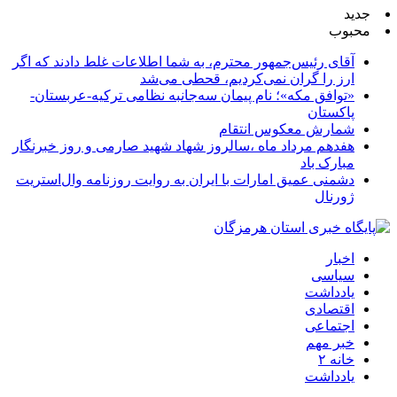
جدید
محبوب
آقای رئیس‌جمهور محترم، به شما اطلاعات غلط دادند که اگر
ارز را گران نمی‌کردیم، قحطی می‌شد
«توافق مکه»؛ نام پیمان سه‌جانبه نظامی ترکیه-عربستان-
پاکستان
شمارش معکوس انتقام
هفدهم مرداد ماه ،سالروز شهاد شهید صارمی و روز خبرنگار
مبارک باد
دشمنی عمیق امارات با ایران به روایت روزنامه وال‌استریت
ژورنال
اخبار
سیاسی
یادداشت
اقتصادی
اجتماعی
خبر مهم
خانه ۲
یادداشت