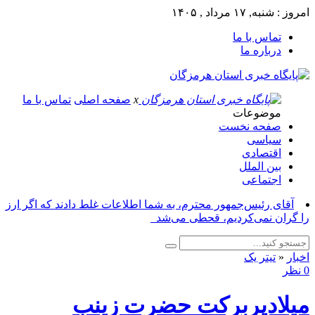
امروز : شنبه, ۱۷ مرداد , ۱۴۰۵
تماس با ما
درباره ما
x
صفحه اصلی
تماس با ما
موضوعات
صفحه نخست
سیاسی
اقتصادی
بین الملل
اجتماعی
آقای رئیس‌جمهور محترم، به شما اطلاعات غلط دادند که اگر ارز
را گران نمی‌کردیم، قحطی می‌شد_
اخبار
«
تیتر یک
0 نظر
میلادپربرکت حضرت زینب