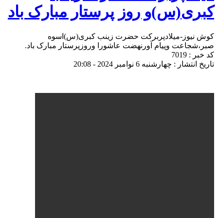
کبری(س)و روز پرستار مبارک باد
کوش نیوز-میلادپربرکت حضرت زینب کبری(س)اسوه
صبر،شجاعت وپیام آورنهضت عاشورا وروزپرستار مبارک باد.
کد خبر : 7019
تاریخ انتشار : چهارشنبه 6 نوامبر 2024 - 20:08