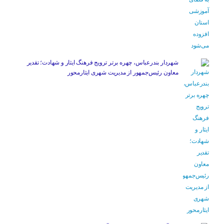
شهردار بندرعباس، چهره برتر ترویج فرهنگ ایثار و شهادت؛ تقدیر
معاون رئیس‌جمهور از مدیریت شهری ایثارمحور