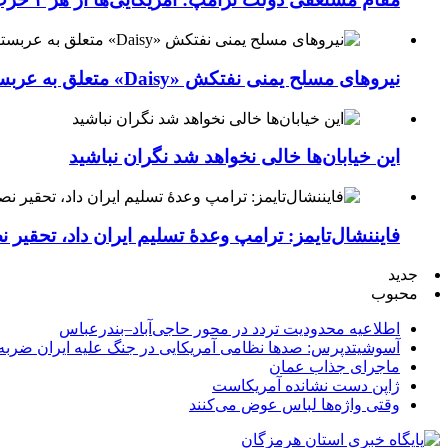
نیروهای مسلح یمنی نفتکش «Daisy» متعلق به عربستان سعودی را با موشک بالستیک هدف قرار داده‌اند
این خیابان‌ها خالی نخواهد شد نگران نباشید
فایننشال‌تایمز: ترامپ وعدۀ تسلیم ایران داد، تحقیر
جدید
محبوب
اطلاعیه محدودیت تردد در محور حاجی‌آباد–بندرعباس
آسوشیتدپرس: صدها نظامی آمریکایی در جنگ علیه ایران ضربه 
ماجرای جذاب عمان
ژاپن دست نشانده آمریکاست
وقتی واژه‌ها لباس عوض می‌کنند