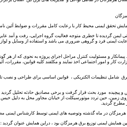
یش تحقق ایمنی محیط کار با رعایت کامل مقررات و ضوابط آئین نامه 
تی ایمن گردیده تا خطری متوجه فعالیت گروه اجرایی، رفت و آمد عابری
ی رعایت ایمنی فرد و گروهی ضروری می باشد و استفاده از وسایل و لوا
مانکار و مسئولیت کنترل مراحل اجرای پروژه به نحوی که از هر گونه
 وزارت کار و امور اجتماعی اخذ نمایند و مکلفند کلیه قوانین، مقررات، 
 برق شامل تنظیمات الکتریکی ، قوانین اساسی برای طراحی و نصب تا
ص و پیچیده مورد بحث قرار گرفت و برخی مصادیق حادثه تحلیل گردید
فشار متوسط از پست فوق توزیع ۶۳ و افتادن برروی زمین، حین تردد موتورسیکلت از خیابان مج
ز مطرح گردید.
هرمزگان در ماه گذشته و‌توصیه های ایمنی توسط کارشناس ایمنی م
ین همایش ایمنی توزیع برق هرمزگان بود ، دراین همایش عنوان گردید