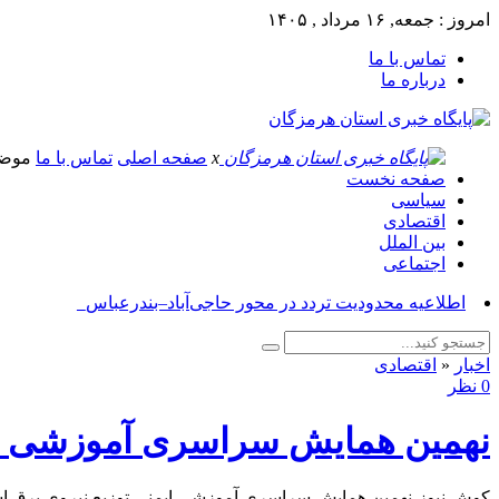
امروز : جمعه, ۱۶ مرداد , ۱۴۰۵
تماس با ما
درباره ما
x
صفحه اصلی
تماس با ما
موض
صفحه نخست
سیاسی
اقتصادی
بین الملل
اجتماعی
آسو_
اخبار
«
اقتصادی
0 نظر
نهمین همایش سراسری آموزشی ایم
کوش نیوز-نهمین همایش سراسری آموزشی ایمنی توزیع نیروی برق است