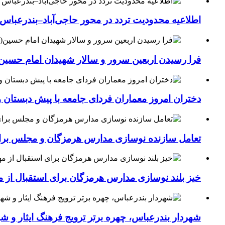
اطلاعیه محدودیت تردد در محور حاجی‌آباد–بندرعباس
فرا رسیدن اربعین سرور و سالار شهیدان امام حسین(
دختران امروز معماران فردای جامعه با پیش دبستان و
تعامل سازنده نوسازی مدارس هرمزگان و مجلس برای جهش سرانه
خیز بلند نوسازی مدارس هرمزگان برای استقبال از مهر؛۴۵۴ کلاس درس جدید به فضای آموزشی استان افزوده 
شهردار بندرعباس، چهره برتر ترویج فرهنگ ایثار و ش