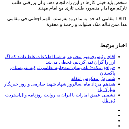
شخص باید خیلی کارها در این راه انجام دهد. و ان یرزقنی طلب
ثارکم مع امام منصور، طلب ثاری مع امام مهدی
8⃣1⃣ مقامی که خدا به ما درود بفرستد. اللهم اجعلنی فی مقامی
هذا ممن تناله منک صلوات و رحمة و مغفرة.
اخبار مرتبط
آقای رئیس‌جمهور محترم، به شما اطلاعات غلط دادند که اگر
ارز را گران نمی‌کردیم، قحطی می‌شد
«توافق مکه»؛ نام پیمان سه‌جانبه نظامی ترکیه-عربستان-
پاکستان
شمارش معکوس انتقام
هفدهم مرداد ماه ،سالروز شهاد شهید صارمی و روز خبرنگار
مبارک باد
دشمنی عمیق امارات با ایران به روایت روزنامه وال‌استریت
ژورنال