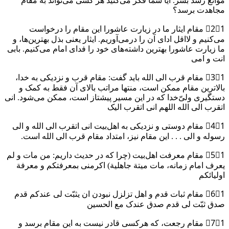
موانع رشد بشر. آیا شما فکر می‌کنید هر کسی می‌تواند به مقام
مجاهدت برسد؟
2⃣1⃣ مقام ایثار ما در زیارت عاشورا این مقام را درخواست
می‌کنیم و لااقل ادای آن را درمی‌آوریم. ایثار یعنی بذل بهترین‌ها، و
ما زیارت عاشورا بهترین داشته‌های خود را فدای امام می‌کنیم. بابی
انت و امی
3⃣1⃣ مقام قرب الی الله باید گفت: مقام قرب و نزدیکی به خدا،
بالاترین مقام ممکن است، منتها مراتب بالای آن فقط به کمک و
دستگیری ولیّ‌خدا که در این مسیر پیشتاز است، ممکن می‌شود. انی
اتقرب الی الله اللهم انی اتقرب الیک
4⃣1⃣ مقام دوستی و نزدیکی به اهل‌بیت انی اتقرب الی الله و الی
رسوله و الی . . . این مقام نیز، امتداد مقام قرب الی الله است.
5⃣1⃣ مقام معرفت اهل‌بیت (چرا که در حدیث داریم: من مات و لم
یعرف امام زمانه، مات میتة جاهلیة) اکرمنی بمعرفتکم و معرفة
اولیائکم
6⃣1⃣ مقام ثبات قدم و اهل تزلزل نبودن ان یثبّت لی عندکم قدم
صدق ثبّت لی قدم صدق عندک مع الحسین
7⃣1⃣ مقام رجعت، که هرکسی قادر نیست به این مقام برسد و