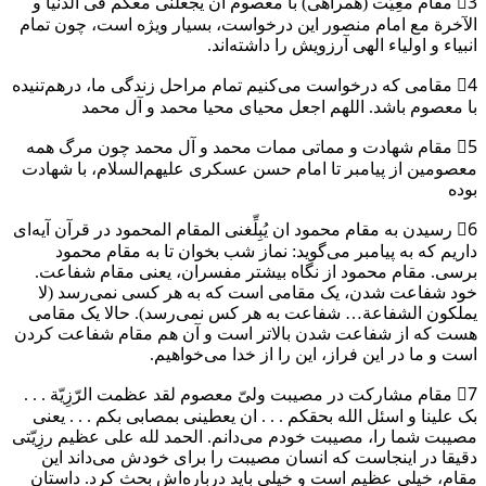
3⃣ مقام معِیَّت (همراهی) با معصوم ان یجعلنی معکم فی الدنیا و
الآخرة مع امام منصور این درخواست، بسیار ویژه است، چون تمام
انبیاء و اولیاء الهی آرزویش را داشته‌اند.
4⃣ مقامی که درخواست می‌کنیم تمام مراحل زندگی ما، درهم‌تنیده
با معصوم باشد. اللهم اجعل محیای محیا محمد و آل محمد
5⃣ مقام شهادت و مماتی ممات محمد و آل محمد چون مرگ همه
معصومین از پیامبر تا امام حسن عسکری علیهم‌السلام، با شهادت
بوده
6⃣ رسیدن به مقام محمود ان یُبِلِّغنی المقام المحمود در قرآن آیه‌ای
داریم که به پیامبر می‌گوید: نماز شب بخوان تا به مقام محمود
برسی. مقام محمود از نگاه بیشتر مفسران، یعنی مقام شفاعت.
خود شفاعت شدن، یک مقامی است که به هر کسی نمی‌رسد (لا
یملکون الشفاعة… شفاعت به هر کس نمی‌رسد). حالا یک مقامی
هست که از شفاعت‌ شدن بالاتر است و آن هم مقام شفاعت‌ کردن
است و ما در این فراز، این را از خدا می‌خواهیم.
7⃣ مقام مشارکت در مصیبت ولیّ معصوم لقد عظمت الرّزِیّة . . .
بک علینا و اسئل الله بحقکم . . . ان یعطینی بمصابی بکم . . . یعنی
مصیبت شما را، مصیبت خودم می‌دانم. الحمد لله علی عظیم رزِیّتی
دقیقا در اینجاست که انسان مصیبت را برای خودش می‌داند این
مقام، خیلی عظیم است و خیلی باید درباره‌اش بحث کرد. داستان