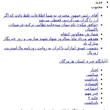
جدید
محبوب
آقای رئیس‌جمهور محترم، به شما اطلاعات غلط دادند که اگر
ارز را گران نمی‌کردیم، قحطی می‌شد
«توافق مکه»؛ نام پیمان سه‌جانبه نظامی ترکیه-عربستان-
پاکستان
شمارش معکوس انتقام
هفدهم مرداد ماه ،سالروز شهاد شهید صارمی و روز خبرنگار
مبارک باد
دشمنی عمیق امارات با ایران به روایت روزنامه وال‌استریت
ژورنال
اخبار
سیاسی
یادداشت
اقتصادی
اجتماعی
خبر مهم
خانه ۲
یادداشت