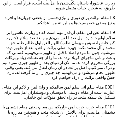
زیارت عاشورا، داستانِ یکی‌شدن با اهل‌بیت است، قرار است از این
طریق، به شجره حیات متصل شویم.
8⃣ مقام برائت برای دوری و تبرّی‌جستن از بعضی جریان‌ها و افراد
و نیز بعضی خصوصیت‌ها و بالبرائة من اعدائکم
9⃣ مقام لعن این مقام، آن‌قدر مهم است که در زیارت عاشورا بر
سلام اولویت دارد. اول صدتا لعن می‌دهیم و بعد صد سلام. (جاروب
کن خانه را، سپس میهمان طلب) اللهم العن اول ظالم ظلم حق
محمد و آل محمد نکته: چهره اصلی برائت و لعن، بعد از ظهور دیده
می‌شود، چون ما مردم اصلا تا قبل از ظهور نمی‌فهمیم کسانی که
باعث و بانی ماجرای کربلا بوده‌اند، ما را از چه نعمات زیاد و برکات
بزرگی محروم کرده‌اند. ما الآن از دنیای بعد از ظهور چیزی نمی‌دانیم
و درک نمی‌کنیم. اصل برائت در آن زمان اتفاق می‌افتد. یعنی وقتی
ظهور انجام می‌شود و می‌فهمیم چه چیزی را از ما گرفته‌اند، تازه
حسّ واقعیِ برائت را درک خواهیم کرد.
0⃣1⃣ مقام سِلم انی سلم لمن سالمکم و ولیّ لمن والاکم این مقام،
عبارت است از مقام دوستی با دوستان و دوستداران اهل‌بیت، برای
تشکیل یک شبکه متحد در راه تحقق منویّات این خاندان.
1⃣1⃣ مقام حَرب حرب لمن حاربکم این مقام، یعنی مقام دشمنی با
دشمنان اهل‌بیت، برای پالایش آن شبکه متحد و همچنین مبارزه با