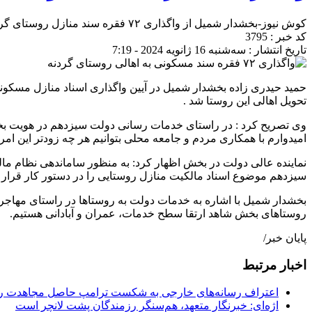
کوش نیوز-بخشدار شمیل از واگذاری ۷۲ فقره سند منازل روستای گردنه بخش شمیل خبر داد.
کد خبر : 3795
تاریخ انتشار : سه‌شنبه 16 ژانویه 2024 - 7:19
تحویل اهالی این روستا شد .
وی تصریح کرد : در راستای خدمات رسانی دولت سیزدهم در هویت بخ
امیدوارم با همکاری مردم و جامعه محلی بتوانیم هر چه زودتر این امر 
نماینده عالی دولت در بخش اظهار کرد: به منظور ساماندهی نظام مال
سیزدهم موضوع اسناد مالکیت منازل روستایی را در دستور کار قرار دا
بخشدار شمیل با اشاره به خدمات دولت به روستاها در راستای مهاجر
روستاهای بخش شاهد ارتقا سطح خدمات، عمران و آبادانی هستیم.
پایان خبر/
اخبار مرتبط
اعتراف رسانه‌های خارجی به شکست ترامپ حاصل مجاهدت رسا
اژه‌ای: خبرنگار متعهد، هم‌سنگر رزمندگان پشت لانچر است