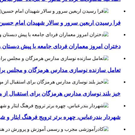
فرا رسیدن اربعین سرور و سالار شهیدان امام حسین(
دختران امروز معماران فردای جامعه با پیش دبستان و
تعامل سازنده نوسازی مدارس هرمزگان و مجلس برای جهش سرانه
خیز بلند نوسازی مدارس هرمزگان برای استقبال از مهر؛۴۵۴ کلاس درس جدید به فضای آموزشی استان افزوده 
شهردار بندرعباس، چهره برتر ترویج فرهنگ ایثار و ش