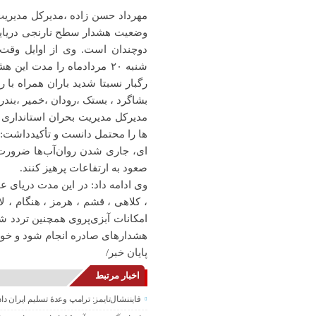
مهرداد حسن زاده ،مدیرکل مدیریت
وضعیت هشدار سطح نارنجی دریایی
شنبه ۲۰ مردادماه را مدت این
رگبار نسبتا شدید باران همراه با 
بشاگرد ، بستک ،رودان ،خمیر ،بند
مدیرکل مدیریت بحران استانداری
ها را محتمل دانست و تأکیدداشت:
ای، جاری شدن روان‌آب‌ها ضرورت 
صعود به ارتفاعات پرهیز کنند.
وی ادامه داد: در این مدت دریای 
امکانات آبزی‌پروی همچنین تردد شن
هشدارهای صادره انجام شود و خودد
پایان خبر/
اخبار مرتبط
فایننشال‌تایمز: ترامپ وعدۀ تسلیم ایران د