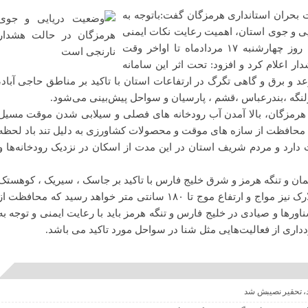
 بحران استانداری هرمزگان گفت:باتوجه به
 و جوی استان، اهمیت رعایت نکات ایمنی
دوچندان است. وی از اوایل وقت روز چهارشنبه ۱۷ مردادماه تا اواخر وقت
 هشدار اعلام کرد و افزود: تحت اثر این سامانه
رعد و برق و گاهی تگرگ در ارتفاعات استان با تاکید بر مناطق حاجی آباد،
رلنگه ،بندرعباس ،قشم ، پارسیان و سواحل پیش‌بینی می‌شود.
 هرمزگان، بالا آمدن آب رودخانه های فصلی و سیلابی شدن موقت مسیل
 محافظت از سازه های موقت و محصولات کشاورزی به دلیل تند باد لحظه
دارد و مردم شریف استان در این مدت از اسکان در نزدیک رودخانه‌ها و
عمان و تنگه هرمز و شرق خلیج فارس با تاکید بر جاسک ، سیریک ، کوهستک
، کلاهی ، قشم ، هرمز ، هنگام ، لارک نیز مواج و ارتفاع موج تا ۱۸۰ سانتی متر خواهد رسید که محافظت ا
اورها و صیادی در خلیج فارس و تنگه هرمز باید با رعایت ایمنی و توجه به
اری از فعالیت‌هایی مثل شنا در سواحل مورد تاکید می باشد.
اد، تحقیر نصیبش شد