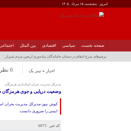
امروز : پنجشنبه, ۱۵ مرداد , ۱۴۰۵
صفحه نخست
سیاسی
اقتصادی
بین الملل
اجتماعی
پرچم‌های سرخ انتقام در دستان جاماندگان پیاده‌وری اربعین مردم شیراز_
0 نظر
اخبار
«
تیتر یک
مدیرکل مدیریت بحران استانداری هرمزگان:
وضعیت دریایی و جوی هرمزگان د
کوش نیوز-مدیرکل مدیریت بحران است
ایمنی را ضروری دانست.
کد خبر : 6075