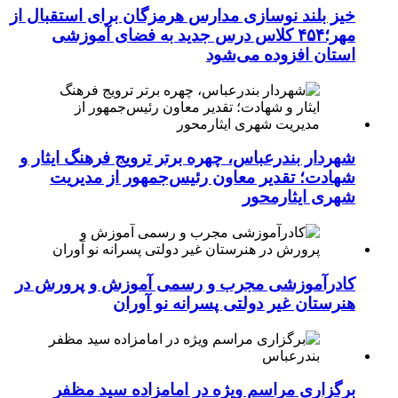
خیز بلند نوسازی مدارس هرمزگان برای استقبال از
مهر؛۴۵۴ کلاس درس جدید به فضای آموزشی
استان افزوده می‌شود
شهردار بندرعباس، چهره برتر ترویج فرهنگ ایثار و
شهادت؛ تقدیر معاون رئیس‌جمهور از مدیریت
شهری ایثارمحور
کادرآموزشی مجرب و رسمی آموزش و پرورش در
هنرستان غیر دولتی پسرانه نو آوران
برگزاری مراسم ویژه در امامزاده سید مظفر