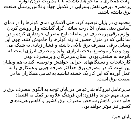
نهایت همکاری با ما خواهند داشت، تا با مدیریت کردن لوازم
پرمصرف برقی نقش بسزایی در تکمیل جهاد و تلاش پرسنل صنعت
برق داشته باشند.
محمودی در پایان توصیه کرد: حتی الامکان دمای کولرها را در دمای
آسایش یعنی همان 24 درجه سانتی گراد گذاشته و از روشن کردن
لوازم برقی پرمصرف در ساعات اوج مصرف خودداری کرده و در
ساعاتی که در منزل حضور ندارند کولرها را خاموش کنند، چون این
وسایل برقی مصرف برق بالایی داشته و فشار زیادی به شبکه می
آورد و دیگر موضوع، بحث ناترازی تولید و مصرف انرژی است که
باتوجه به صنعتی بودن استان هرمزگان و پرمصرف بودن
کارخانجات و دستگاههای اجرایی خواهش و توصیه اکید به هم وطنان
این است که در مصرف برق حداکثر صرفه جویی و همکاری را به
عمل آورده که این کار یک خسته نباشید به تمامی همکاران ما در
صنعت برق است.
مدیرعامل نیروگاه بندرعباس در پایان توجه به الگوی مصرف برق را
امری مهم خواند و افزود: این فرهنگ علاوه بر کمک‌ به اقتصاد
خانواده در کاهش شاخص مصرف برق کشور و کاهش هزینه‌های
کشور نیز موثر خواهد بود‌.
پایان خبر/