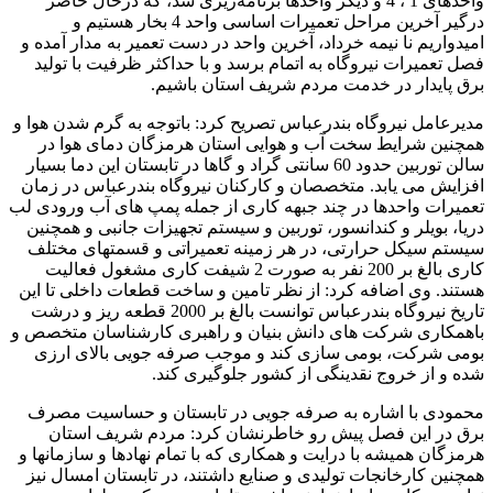
واحدهای 1 ، 4 و دیگر واحدها برنامه‌ریزی شد، که درحال حاضر
درگیر آخرین مراحل تعمیرات اساسی واحد 4 بخار هستیم و
امیدواریم نا نیمه خرداد، آخرین واحد در دست تعمیر به مدار آمده و
فصل تعمیرات نیروگاه به اتمام برسد و با حداکثر ظرفیت با تولید
برق پایدار در خدمت مردم شریف استان باشیم.
مدیرعامل نیروگاه بندرعباس تصریح کرد: باتوجه به گرم شدن هوا و
همچنین شرایط سخت آب و هوایی استان هرمزگان دمای هوا در
سالن توربین حدود 60 سانتی گراد و گاها در تابستان این دما بسیار
افزایش می یابد. متخصصان و کارکنان نیروگاه بندرعباس در زمان
تعمیرات واحدها در چند جبهه کاری از جمله پمپ های آب ورودی لب
دریا، بویلر و کندانسور، توربین و سیستم تجهیزات جانبی و همچنین
سیستم سیکل حرارتی، در هر زمینه تعمیراتی و قسمتهای مختلف
کاری بالغ بر 200 نفر به صورت 2 شیفت کاری مشغول فعالیت
هستند. وی اضافه کرد: از نظر تامین و ساخت قطعات داخلی تا این
تاریخ نیروگاه بندرعباس توانست بالغ بر 2000 قطعه ریز و درشت
باهمکاری شرکت های دانش بنیان و راهبری کارشناسان متخصص و
بومی شرکت، بومی سازی کند و موجب صرفه جویی بالای ارزی
شده و از خروج نقدینگی از کشور جلوگیری کند.
محمودی با اشاره به صرفه جویی در تابستان و حساسیت مصرف
برق در این فصل پیش رو خاطرنشان کرد: مردم شریف استان
هرمزگان همیشه با درایت و همکاری که با تمام نهادها و سازمانها و
همچنین کارخانجات تولیدی و صنایع داشتند، در تابستان امسال نیز