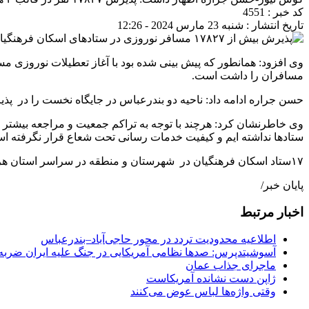
کد خبر : 4551
تاریخ انتشار : شنبه 23 مارس 2024 - 12:26
وی افزود: همانطور که پیش بینی شده بود با آغاز تعطیلات نوروزی
مسافران را داشت است.
حسن جراره ادامه داد: ناحیه دو بندرعباس در جایگاه نخست را در پذ
وی خاطرنشان کرد: هرچند با توجه به تراکم جمعیت و مراجعه بیشت
ستادها نداشته ایم و کیفیت خدمات رسانی تحت شعاع قرار نگرفته ا
۱۷ستاد اسکان فرهنگیان در شهرستان و منطقه در سراسر استان هرمزگان فعالیت خود را با توجه به حضور مسافران زودتر از موعد و از ۲۷ اسفندماه آغاز کرده است.
پایان خبر/
اخبار مرتبط
اطلاعیه محدودیت تردد در محور حاجی‌آباد–بندرعباس
آسوشیتدپرس: صدها نظامی آمریکایی در جنگ علیه ایران ضربه 
ماجرای جذاب عمان
ژاپن دست نشانده آمریکاست
وقتی واژه‌ها لباس عوض می‌کنند