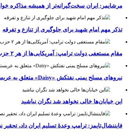
مرشایمر: ایران سخت‌گیرانه‌تر از همیشه مذاکره خوا
تذکر مهم امام شهید برای جلوگیری از تنازع و تفرقه
مقام مستعفی دولت ترامپ: آمریکایی‌ها از هر ۲ حزب کشور خسته شده‌اند
نیروهای مسلح یمنی نفتکش «Daisy» متعلق به عربستان سعودی را با موشک بالستیک هدف قرار داده‌اند
این خیابان‌ها خالی نخواهد شد نگران نباشید
فایننشال‌تایمز: ترامپ وعدۀ تسلیم ایران داد، تحقیر