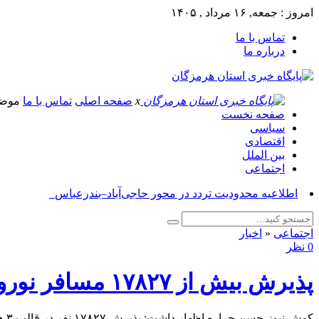
امروز : جمعه, ۱۶ مرداد , ۱۴۰۵
تماس با ما
درباره ما
x
صفحه اصلی
تماس با ما
موض
صفحه نخست
سیاسی
اقتصادی
بین الملل
اجتماعی
_
اجتماعی
«
اخبار
0 نظر
پذیرش بیش از ۱۷۸۲۷ مسافر نوروزی در ستادهای اسکان فرهنگیان هرمزگان
کوش نیوز-حسن جراره اظهار داشت: پذیرش ۱۷۸۲۷ نفر در قالب ۳ هزار و ۲۶۴ خانوار بوده است که در ۳۴۵ مدرسه ۲۷۴۴ کلاس درس در سراسر استان در ایام نوروز تجهیز شده است.