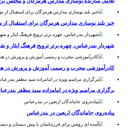
تعامل سازنده نوسازی مدارس هرمزگان و مجلس برای جهش سرانه
خیز بلند نوسازی مدارس هرمزگان برای استقبال از مهر؛۴۵۴ کلاس درس جدید به فضای آموزشی استان افزوده 
شهردار بندرعباس، چهره برتر ترویج فرهنگ ایثار و ش
کادرآموزشی مجرب و رسمی آموزش و پرورش در هنرست
برگزاری مراسم ویژه در امامزاده سید مظفر بندرعب
پیاده‌روی جاماندگان اربعین در بندرعباس