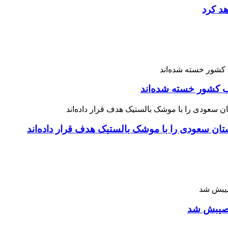
هد کرد
 نصیبش شد