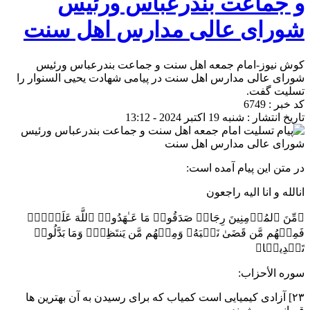
و جماعت بندرعباس ورئیس
شورای عالی مدارس اهل سنت
کوش نیوز-امام جمعه اهل سنت و جماعت بندرعباس ورئیس
شورای عالی مدارس اهل سنت در پیامی شهادت یحیی السنوار را
تسلیت گفت.
کد خبر : 6749
تاریخ انتشار : شنبه 19 اکتبر 2024 - 13:12
در متن این پیام آمده است:
انالله و انا الیه راجعون
﴿مِّنَ ٱلمُؤۡمِنِینَ رِجَالࣱ صَدَقُوا۟ مَا عَـٰهَدُوا۟ ٱللَّهَ عَلَیۡهِۖ
فَمِنۡهُم مَّن قَضَىٰ نَحۡبَهُۥ وَمِنۡهُم مَّن یَنتَظِرُۖ وَمَا بَدَّلُوا۟
تَبۡدِیلࣰا﴾
سوره اﻷحزاب:
۲۳] آزادی کیمیایی است کمیاب که برای رسیدن به آن بهترین ها