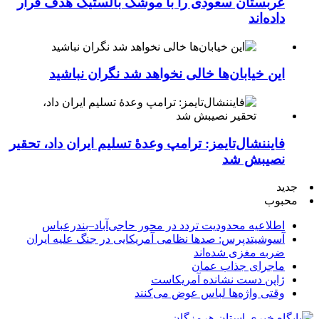
عربستان سعودی را با موشک بالستیک هدف قرار
داده‌اند
این خیابان‌ها خالی نخواهد شد نگران نباشید
فایننشال‌تایمز: ترامپ وعدۀ تسلیم ایران داد، تحقیر
نصیبش شد
جدید
محبوب
اطلاعیه محدودیت تردد در محور حاجی‌آباد–بندرعباس
آسوشیتدپرس: صدها نظامی آمریکایی در جنگ علیه ایران
ضربه مغزی شده‌اند
ماجرای جذاب عمان
ژاپن دست نشانده آمریکاست
وقتی واژه‌ها لباس عوض می‌کنند