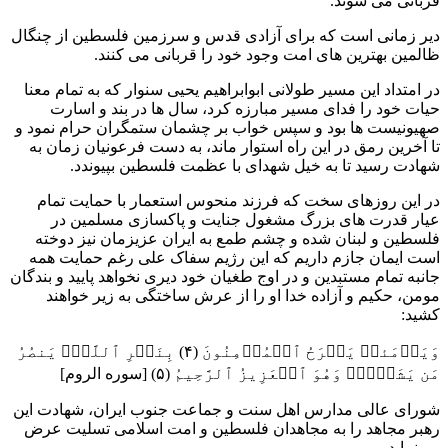
قربانی می شوند.
دیر زمانی است که برای آزادی قدس و سرزمین فلسطین از چنگال
ظالمین بهترین های امت وجود خود را قربانی می کنند.
در امتداد این مسیر طولانی ابوابراهیم یحیی سنوار که به تمام معنا
حیات خود را فدای مسیر مبارزه کرد، سال ها در بند و اسارت
صهیونیست ها بود و سپس خواب بر چشمان ستمگران حرام نمود و
تا آخرین رمق در این راه استوار ماند، به دست فرعونیان زمان به
شهادت رسید تا به خیل شهدای با عظمت فلسطین بپیوندد.
در این روزهای سخت که فرزند منحوس استعمار با حمایت تمام
عیار قدرت های بزرگ مشغول جنایت و پاکسازی مسلمین در
فلسطین و لبنان شده و چشم طمع به ایران عزیزمان نیز دوخته
است ایمان جازم داریم که این رژیم سفاک علی رغم حمایت همه
جانبه تمام مستبدین و در اوج طغیان خود دیری نخواهد پایید و بندگان
مومن، حکیم و آزاده خدا او را از عرش ساختگی به زیر خواهند
کشید:
وَیَوۡمَئذࣲ یَفۡرَحُ ٱلۡمُؤۡمِنُونَ (۴) بِنَصۡرِ ٱللَّهِۚ یَنصُرُ
مَن یَشَاۤءُۖ وَهُوَ ٱلۡعَزِیزُ ٱلرَّحِیمُ (۵) [سوره الروم]
شورای عالی مدارس اهل سنت و جماعت جنوب ایران، شهادت این
رهبر مجاهد را به مجاهدان فلسطین و امت اسلامی تسلیت عرض
می‌نماید.