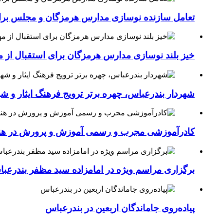
تعامل سازنده نوسازی مدارس هرمزگان و مجلس برای جهش سرانه
خیز بلند نوسازی مدارس هرمزگان برای استقبال از مهر؛۴۵۴ کلاس درس جدید به فضای آموزشی استان افزوده 
شهردار بندرعباس، چهره برتر ترویج فرهنگ ایثار و ش
کادرآموزشی مجرب و رسمی آموزش و پرورش در هنرست
برگزاری مراسم ویژه در امامزاده سید مظفر بندرعب
پیاده‌روی جاماندگان اربعین در بندرعباس