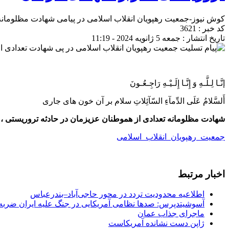
کوش نیوز-جمعیت رهپویان انقلاب اسلامی در پیامی شهادت مظلومانه 
کد خبر : 3621
تاریخ انتشار : جمعه 5 ژانویه 2024 - 11:19
إنَّـا لِـلَّـهِ وَ إِنَّـا إِلَـیْـهِ رَاجِـعُـونَ
أَلسَّلامُ عَلَى الدِّمآءِ السّآئِلاتِ سلام بر آن خون هاى جارى
شهادت مظلومانه تعدادی از هموطنان عزیزمان در حادثه تروریستی ، ز
جمعیت_رهپویان_انقلاب_اسلامی
اخبار مرتبط
اطلاعیه محدودیت تردد در محور حاجی‌آباد–بندرعباس
آسوشیتدپرس: صدها نظامی آمریکایی در جنگ علیه ایران ضربه 
ماجرای جذاب عمان
ژاپن دست نشانده آمریکاست