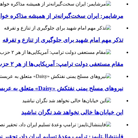
مرشایمر: ایران سخت‌گیرانه‌تر از همیشه مذاکره خوا
تذکر مهم امام شهید برای جلوگیری از تنازع و تفرقه
مقام مستعفی دولت ترامپ: آمریکایی‌ها از هر ۲ حزب کشور خسته شده‌اند
نیروهای مسلح یمنی نفتکش «Daisy» متعلق به عربستان سعودی را با موشک بالستیک هدف قرار داده‌اند
این خیابان‌ها خالی نخواهد شد نگران نباشید
فایننشال‌تایمز: ترامپ وعدۀ تسلیم ایران داد، تحقیر