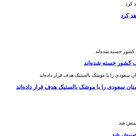
هد کرد
 نصیبش شد