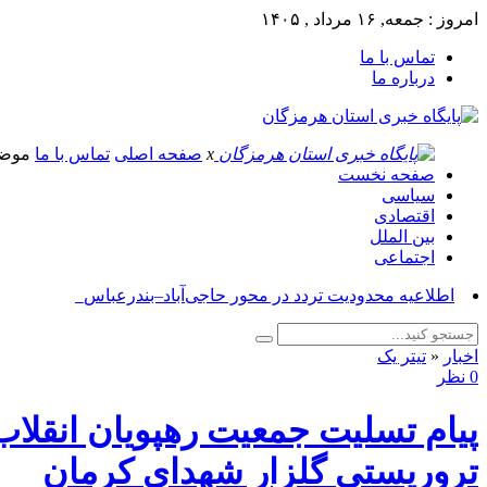
امروز : جمعه, ۱۶ مرداد , ۱۴۰۵
تماس با ما
درباره ما
x
صفحه اصلی
تماس با ما
موض
صفحه نخست
سیاسی
اقتصادی
بین الملل
اجتماعی
آسو_
اخبار
«
تیتر یک
0 نظر
پیام تسلیت جمعیت رهپویان انقلا
تروریستی گلزار شهدای کرمان