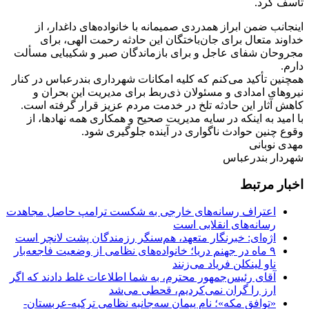
تأسف کرد.
اینجانب ضمن ابراز همدردی صمیمانه با خانواده‌های داغدار، از
خداوند متعال برای جان‌باختگان این حادثه رحمت الهی، برای
مجروحان شفای عاجل و برای بازماندگان صبر و شکیبایی مسألت
دارم.
همچنین تأکید می‌کنم که کلیه امکانات شهرداری بندرعباس در کنار
نیروهای امدادی و مسئولان ذی‌ربط برای مدیریت این بحران و
کاهش آثار این حادثه تلخ در خدمت مردم عزیز قرار گرفته است.
با امید به اینکه در سایه مدیریت صحیح و همکاری همه نهادها، از
وقوع چنین حوادث ناگواری در آینده جلوگیری شود.
مهدی نوبانی
شهردار بندرعباس
اخبار مرتبط
اعتراف رسانه‌های خارجی به شکست ترامپ حاصل مجاهدت
رسانه‌های انقلابی است
اژه‌ای: خبرنگار متعهد، هم‌سنگر رزمندگان پشت لانچر است
۹ ماه در جهنم دریا؛ خانواده‌های نظامی از وضعیت فاجعه‌بار
ناو لینکلن فریاد می‌زنند
آقای رئیس‌جمهور محترم، به شما اطلاعات غلط دادند که اگر
ارز را گران نمی‌کردیم، قحطی می‌شد
«توافق مکه»؛ نام پیمان سه‌جانبه نظامی ترکیه-عربستان-