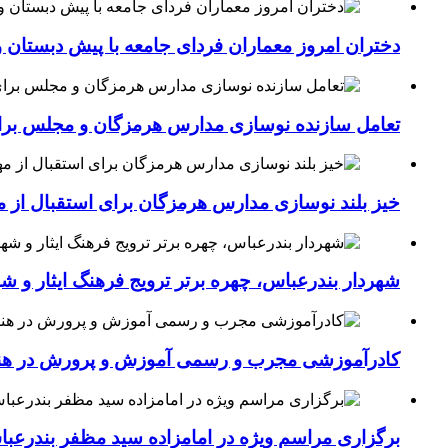
دختران امروز معماران فردای جامعه با پیش دبستان و
تعامل سازنده نوسازی مدارس هرمزگان و مجلس برای جهش سرانه
خیز بلند نوسازی مدارس هرمزگان برای استقبال از مهر؛۴۵۴ کلاس درس جدید به فضای آموزشی استان افزوده 
شهردار بندرعباس، چهره برتر ترویج فرهنگ ایثار و ش
کادرآموزشی مجرب و رسمی آموزش و پرورش در هنرست
برگزاری مراسم ویژه در امامزاده سید مظفر بندرعب