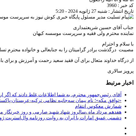
کد خبر : 3960
تاریخ انتشار : شنبه 27 ژانویه 2024 - 5:20
جناب آقای حسین شریعتمداری
نماینده محترم ولی فقیه و سرپرست موسسه کیهان
با سلام و احترام
مصیبت درگذشت برادر گرامیتان را به جنابعالی و خانواده محترم ت
از درگاه خداوند متعال برای آن فقید سعید رحمت و آمرزش و برای ب
پرویز سالاری
اخبار مرتبط
آقای رئیس‌جمهور محترم، به شما اطلاعات غلط دادند که اگر ا
«توافق مکه»؛ نام پیمان سه‌جانبه نظامی ترکیه-عربستان-پاکست
شمارش معکوس انتقام
هفدهم مرداد ماه ،سالروز شهاد شهید صارمی و روز خبرنگار مب
دشمنی عمیق امارات با ایران به روایت روزنامه وال‌استریت ژو