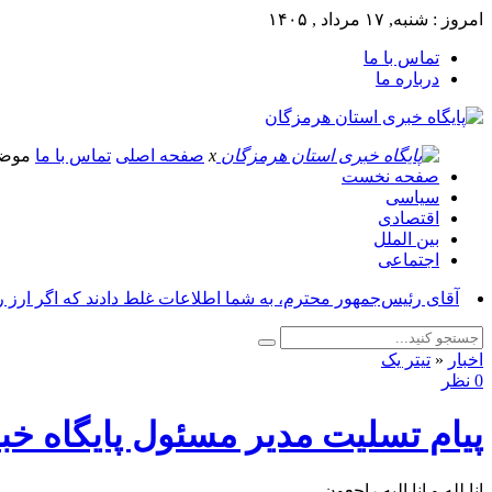
امروز : شنبه, ۱۷ مرداد , ۱۴۰۵
تماس با ما
درباره ما
x
صفحه اصلی
تماس با ما
موض
صفحه نخست
سیاسی
اقتصادی
بین الملل
اجتماعی
آقای رئیس‌جمهور محترم، به شما اطلاعات غلط دادند که اگر ارز 
اخبار
«
تیتر یک
0 نظر
پیام تسلیت مدیر مسئول پایگاه 
انا لله و انا الیه راجعون