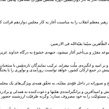
هبر معظم انقلاب را به مناسبت آغاز به کار مجلس دوازدهم قرائت کر
الطّاهرین سیّما بقیّةالله فی الارضین.
 مقرّر و بی‌تأخیر آغاز میشود، جبهه‌ی خشوع به درگاه خداوند عزیز 
مید و انگیزه‌ی ملّت بیفزاید. ترکیب نمایندگان تازه‌نفَس با منتخبان ک
گینش در جمع ارکان کشور، خواهد توانست روزآمدی و نوآوری را با پختگ
 و صبورانه در داخل قوّه‌ی مقنّنه، به تحقّق همه‌ی ویژگی‌های یک مجلس
خش و امیدآفرین و برانگیزاننده‌ی همّتها و دعوت‌کننده به همدلی و ب
ن مسئولیّت را به خود مصروف نسازد؛ وگرنه ظرفیّت ارزشمند حضور نما