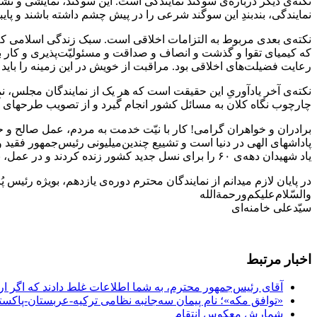
نکته‌ی دیگر درباره‌ی سوگند نمایندگی است. این سوگند، نمایشی و تشر
نمایندگی، بندبندِ این سوگند شرعی را در پیش چشم داشته باشند و پایب
نکته‌ی بعدی مربوط به التزامات اخلاقی است. سبک زندگی اسلامی که 
که کیمیای تقوا و گذشت و انصاف و صداقت و مسئولیّت‌پذیری و کار ب
رعایت فضیلت‌های اخلاقی بود. مراقبت از خویش در این زمینه را باید
نکته‌ی آخر یادآوریِ این حقیقت است که هر یک از نمایندگان مجلس، نما
چارچوب نگاه کلان به مسائل کشور انجام گیرد و از تصویب طرحهای آب
برادران و خواهران گرامی! کار با نیّت خدمت به مردم، عمل صالح و ح
پاداشهای الهی در دنیا است و تشییع چندین‌میلیونی رئیس‌جمهور فقید 
یاد شهیدان دهه‌ی ۶۰ را برای نسل جدید کشور زنده کردند و در عمل، به هزاران دروغ و تهمت و شایعه پاسخ دادند. رحمت و درود خدا بر آنان!
در پایان لازم میدانم از نمایندگان محترم دوره‌ی یازدهم، بویژه رئیس پ
والسّلام‌علیکم‌ورحمةالله
سیّدعلی خامنه‌ای
اخبار مرتبط
آقای رئیس‌جمهور محترم، به شما اطلاعات غلط دادند که اگر ا
«توافق مکه»؛ نام پیمان سه‌جانبه نظامی ترکیه-عربستان-پاکست
شمارش معکوس انتقام