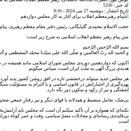
کد خبر : 5336
تاریخ انتشار : دوشنبه 27 می 2024 - 8:16
حجت الاسلام محمدی گلپایگانی، رئیس دفتر مقام معظم رهبری، پیام ر
متن پیام رهبر معظم انقلاب اسلامی به شرح زیر است:
بسم الله الرّحمن الرّحیم
و الحمد لله ربّ العالمین و صلّی الله علی سیّدنا محمّد المصطفی و آله 
اکنون که دوازدهمین دوره‌ی مجلس شورای اسلامی مانند همیشه در موعد
هدیه‌ی بزرگ الهی به ملّت ایران است، سپاس میگویم.
هر مجلس جدید میتواند درخششی تازه در افق روشن کشور پدید آورد و بر ا
بهره‌گیری از اختیاراتش در قانون اساسی و با التزام به مسئولیّت سن
آشفتگی و نیز از رکود و سکون دور نگه دارد.
بی‌شک، تعامل منضبط و همدلانه با قوای دیگر و نیز رفتارِ جمعیِ صحیح
نکته‌ای که همواره بر آن تأکید میکنم آن است که مجلس باید آرامش‌ب
بی‌فایده‌ی رسانه‌ای و مجادلات مضرّ سیاسی، وقت و عمر کوتاه دورا
است.