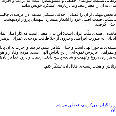
یفاتی نیست؛ سوگندی حقیقی و مسئولیّت‌زا است که در دنیا و آخرت گریب
ندی به آن را معیار قضاوت درباره‌ی عملکرد خویش بدانند.
بخش مهمّی از آن را فضایل اخلاقی تشکیل میدهد، در عرصه‌ی چالشهای
ی‌منّت، قیمت اصلی خود را آشکار میسازد. شهیدان پرواز اردیبهشت -
 جدّی گرفت.
ینده‌ی همه‌ی ملّت ایران است؛ این بدان معنی است که کار اصلی نماینده
ادانی به صورت افراطی و بیرون از حدّ طاقت بودجه‌ی عمرانی پرهیز 
سنه‌ی مأجور الهی است و خدای شاکر علیم، در دنیا و آخرت به آن پاد
و همراهان عزیزش نمونه‌ای از این پاداش الهی است. مردم وفادار و هوش
ُرتلاش و هیئت‌رئیسه‌ی فعّال آن، تشکّر کنم.
رز را گران نمی‌کردیم، قحطی می‌شد
ان