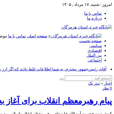
امروز : شنبه, ۱۷ مرداد , ۱۴۰۵
تماس با ما
درباره ما
x
صفحه اصلی
تماس با ما
موض
صفحه نخست
سیاسی
اقتصادی
بین الملل
اجتماعی
آقای رئیس‌جمهور محترم، به شما اطلاعات غلط دادند که اگر ارز 
اخبار
«
تیتر یک
0 نظر
پیام رهبرمعظم انقلاب برای آغاز ب
کوش نیوز-حضرت آیت‌الله خامنه‌ای، رهبر معظم انقلاب اسلامی به من