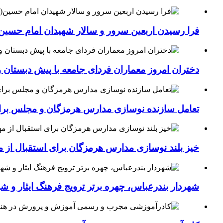
فرا رسیدن اربعین سرور و سالار شهیدان امام حسین(
دختران امروز معماران فردای جامعه با پیش دبستان و
تعامل سازنده نوسازی مدارس هرمزگان و مجلس برای جهش سرانه
خیز بلند نوسازی مدارس هرمزگان برای استقبال از مهر؛۴۵۴ کلاس درس جدید به فضای آموزشی استان افزوده 
شهردار بندرعباس، چهره برتر ترویج فرهنگ ایثار و ش