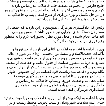
حضور همه اعضای هیئت مدیره شرکت تأمین و توسعه زیرساخت
خلیج فارس از مجموعه تصفیه خانه فاضلاب بندرعباس بازدید
کردیم و ضمن بررسی آخرین اقدامات انجام شده به منظور تسریع
در مراحل تکمیل و بهره برداری از طرح انتقال پساب فاضلاب به
صنایع غرب بندرعباس به تبادل نظر پرداختیم.
رئیس کل دادگستری هرمزگان همچنین در این بازدید که جمعی از
مسئولان دستگاه‌های اجرایی نیز حضور داشتند، ضمن بررسی
اقدامات انجام شده در محل مورد نظر، دستورات لازم را به منظور
رفع فوری موانع موجود صادر کرد.
وی در ادامه با اشاره به اینکه در اثنای این بازدید از دستورها و
تأکیدات حجت‌الاسلام والمسلمین محسنی اژه‌ای در شورای عالی
قوه قضاییه در خصوص لزوم جلوگیری از ورود فاضلاب شهری و
صنایع به دریا به منظور صیانت از حقوق عامه و حفاظت از محیط
زیست و سلامت مردم مطلع شده است، با تشکر از ابراز لطف و
نگاه ویژه و دغدغه مند ریاست قوه قضاییه در این خصوص اظهار
داشت: در همین راستا تدابیر خوبی به منظور پیگیری موضوع
ساماندهی به وضعیت خورها و پساب فاضلاب بندرعباس و
جلوگیری از ورود آن به دریا، با تعامل بسیار خوب و همکاری
استانداری هرمزگان اتخاذ شده است.
وی با اشاره به اینکه پیش از این، ورود فاضلاب به دریا موجب تهدید
جدی علیه سلامت شهروندان و سبب تخریب محیط زیست و در