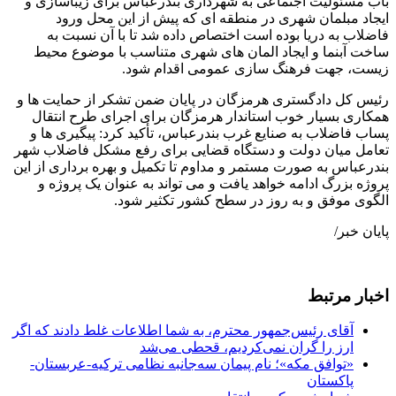
باب مسئولیت اجتماعی به شهرداری بندرعباس برای زیباسازی و
ایجاد مبلمان شهری در منطقه ای که پیش از این محل ورود
فاضلاب به دریا بوده است اختصاص داده شد تا با آن نسبت به
ساخت آبنما و ایجاد المان های شهری متناسب با موضوع محیط
زیست، جهت فرهنگ سازی عمومی اقدام شود.
رئیس کل دادگستری هرمزگان در پایان ضمن تشکر از حمایت ها و
همکاری بسیار خوب استاندار هرمزگان برای اجرای طرح انتقال
پساب فاضلاب به صنایع غرب بندرعباس، تأکید کرد: پیگیری ها و
تعامل میان دولت و دستگاه قضایی برای رفع مشکل فاضلاب شهر
بندرعباس به صورت مستمر و مداوم تا تکمیل و بهره برداری از این
پروژه بزرگ ادامه خواهد یافت و می تواند به عنوان یک پروژه و
الگوی موفق و به روز در سطح کشور تکثیر شود.
پایان خبر/
اخبار مرتبط
آقای رئیس‌جمهور محترم، به شما اطلاعات غلط دادند که اگر
ارز را گران نمی‌کردیم، قحطی می‌شد
«توافق مکه»؛ نام پیمان سه‌جانبه نظامی ترکیه-عربستان-
پاکستان