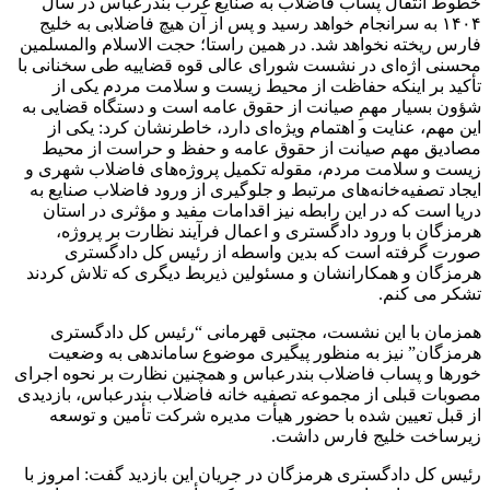
خطوط انتقال پساب فاضلاب به صنایع غرب بندرعباس در سال
۱۴۰۴ به سرانجام خواهد رسید و پس از آن هیچ فاضلابی به خلیج
فارس ریخته نخواهد شد. در همین راستا؛ حجت الاسلام والمسلمین
محسنی اژه‌ای در نشست شورای عالی قوه قضاییه طی سخنانی با
تأکید بر اینکه حفاظت از محیط زیست و سلامت مردم یکی از
شؤون بسیار مهمِ صیانت از حقوق عامه است و دستگاه قضایی به
این مهم، عنایت و اهتمام ویژه‌ای دارد، خاطرنشان کرد: یکی از
مصادیق مهم صیانت از حقوق عامه و حفظ و حراست از محیط
زیست و سلامت مردم، مقوله‌ تکمیل پروژه‌های فاضلاب شهری و
ایجاد تصفیه‌خانه‌های مرتبط و جلوگیری از ورود فاضلاب صنایع به
دریا است که در این رابطه نیز اقدامات مفید و مؤثری در استان
هرمزگان با ورود دادگستری و اعمال فرآیند نظارت بر پروژه،
صورت گرفته است که بدین واسطه از رئیس کل دادگستری
هرمزگان و همکارانشان و مسئولین ذیربط دیگری که تلاش کردند
تشکر می کنم.
همزمان با این نشست، مجتبی قهرمانی “رئیس کل دادگستری
هرمزگان” نیز به منظور پیگیری موضوع ساماندهی به وضعیت
خور‌ها و پساب فاضلاب بندرعباس و همچنین نظارت بر نحوه اجرای
مصوبات قبلی از مجموعه تصفیه خانه فاضلاب بندرعباس، بازدیدی
از قبل تعیین شده با حضور هیأت مدیره شرکت تأمین و توسعه
زیرساخت خلیج فارس داشت.
رئیس کل دادگستری هرمزگان در جریان این بازدید گفت: امروز با