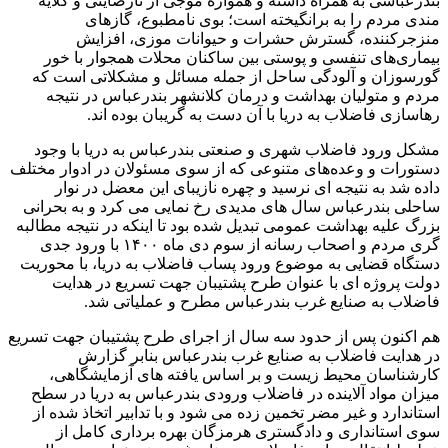
بندرعباسی به همراه داشته و همواره موجی از نارضایتی و گلایه
مندی مردم را به برانگیخته است؛ بوی نامطبوع، گازهای
منزجرکننده، گسترش حشرات و حیوانات موزی، افزایش
بیماری‌های تنفسی و پوستی بین ساکنان محلات همجوار با خور
گورسوزان و آلودگی ساحل از جمله مسائل و مشکلاتی است که
مردم و متولیان بهداشت و درمان کلانشهر بندرعباس در نتیجه
رهاسازی فاضلاب به دریا با آن دست به گریبان بوده اند.
مشکل ورود فاضلاب شهری و صنعتی بندرعباس به دریا با وجود
دستورات و وعده‌های متنوعی که از سوی مسئولان در ادوار مختلف
داده شد به نتیجه ای نرسید و چهره نازیبای این معضل در نوار
ساحلی بندرعباس سال های مدیدی رخ نمایی می کرد و به بحرانی
بزرگ علیه بهداشت عمومی تبدیل شده بود تا اینکه در نتیجه مطالبه
گری مردم و اصحاب رسانه از سوم دی ماه ۱۴۰۰ با ورود جدی
دستگاه قضایی به موضوع ورود پساب فاضلاب به دریا، با محوریت
دولت پروژه ای با عنوان طرح پشتیبان جهت تسریع در هدایت
فاضلاب به صنایع غرب بندرعباس مطرح و عملیاتی شد.
هم اکنون پس از حدود سه سال از اجرای طرح پشتیبان جهت تسریع
در هدایت فاضلاب به صنایع غرب بندرعباس بنابر گزارش
کارشناسان محیط زیست و بر اساس یافته های آزمایشگاهی،
میزان مواد آلاینده در فاضلاب ورودی بندرعباس به دریا در سطح
استاندارد و غیر مضر تخمین زده می شود و با تدابیر اتخاذ شده از
سوی استانداری و دادگستری هرمزگان بهره برداری کامل از