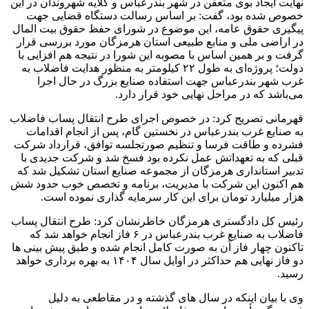
نهایت ایجاد بوی متعفن در شهر بندرعباس و گلایه شهروندان در این
خصوص شده بود، گفت: بر اساس رسالت دستگاه قضایی جهت
پیگیری حقوق عامه، این موضوع در شورای حفظ حقوق بیت المال
در اراضی ملی و منابع طبیعی استان هرمزگان مورد بررسی قرار
گرفت و بر همین اساس با مصوبه این شورا در نتیجه هم افزایی با
دولت؛ پروژه‌ای به طول ۲۲ کیلومتر به منظور هدایت فاضلاب به
غرب شهر بندرعباس جهت استفاده صنایع بزرگ در حال اجرا
می‌باشد که در مراحل نهایی خود قرار دارد.
قهرمانی تصریح کرد: در خصوص اجرای طرح انتقال پساب فاضلاب
به صنایع غرب بندرعباس در نخستین گام، پس از انجام اقدامات
فشرده و طاقت فرسا و تنظیم صورتجلسه توافق، قرارداد شرکت
قبلی که به تعهداتش عمل نکرده بود فسخ شد و شرکت جدیدی با
تدبیر استانداری هرمزگان از مجموعه صنایع استان تشکیل شد که
هم اکنون این شرکت با مدیریت، برنامه و تخصص خوب حدود شش
هزار میلیارد تومان برای این کار سرمایه گذاری نموده است.
رئیس کل دادگستری هرمزگان خاطرنشان کرد: طرح انتقال پساب
فاضلاب به صنایع غرب بندرعباس در ۶ فاز انجام خواهد شد که
تاکنون چهار فاز آن به صورت کامل انجام شده و طبق پیش بینی ها
دو فاز نهایی هم حداکثر در اوایل سال ۱۴۰۴ به بهره برداری خواهد
رسید.
وی با بیان اینکه در سال های گذشته و در مقاطعی به دلیل