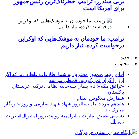
برنی سندرز: ترامپ خطرناک‌ترین رئیس‌جمهور
برای آمریکا است
ترامپ: ما خودمان به موشک‌هایی که اوکراین
درخواست کرده، نیاز داریم
جدید
محبوب
آقای رئیس‌جمهور محترم، به شما اطلاعات غلط دادند که اگر
ارز را گران نمی‌کردیم، قحطی می‌شد
«توافق مکه»؛ نام پیمان سه‌جانبه نظامی ترکیه-عربستان-
پاکستان
شمارش معکوس انتقام
هفدهم مرداد ماه ،سالروز شهاد شهید صارمی و روز خبرنگار
مبارک باد
دشمنی عمیق امارات با ایران به روایت روزنامه وال‌استریت
ژورنال