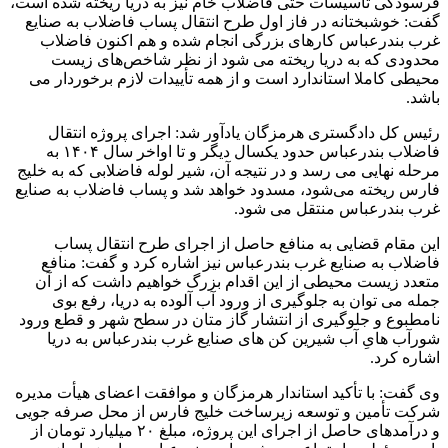
فرسودگی تأسیسات حتی فاضلاب خام نیز به دریا ریخته شده است،
گفت: خوشبختانه در فاز اول طرح انتقال پساب فاضلاب به صنایع
غرب بندرعباس کارهای بزرگی انجام شده و هم اکنون فاضلاب
محدودی که به دریا ریخته می شود از نظر شاخص‌های زیست
محیطی کاملا استاندارد است و از همه تأییدات لازم برخوردار می
باشد.
رئیس کل دادگستری هرمزگان یادآور شد: اجرای پروژه انتقال
فاضلاب بندرعباس حدود یکسال دیگر و تا اواخر سال ۱۴۰۴ به
مرحله نهایی می رسد و در نتیجه آن، شیر لوله فاضلابی که به خلیج
فارس ریخته می‌شود، مسدود خواهد شد و پساب فاضلاب به صنایع
غرب بندرعباس منتقل می شود.
این مقام قضایی به منافع حاصل از اجرای طرح انتقال پساب
فاضلاب به صنایع غرب بندرعباس نیز اشاره کرد و گفت: منافع
متعدد زیست محیطی از این اقدام بزرگ خواهیم داشت که از آن
جمله می توان به جلوگیری از ورود آب آلوده به دریا، رفع بوی
نامطبوع و جلوگیری از انتشار گاز متان در سطح شهر و قطع ورود
شورآب هایِ آب شیرین کن های صنایع غرب بندرعباس به دریا
اشاره کرد.
وی گفت: با تأکید استاندار هرمزگان و موافقت اعضای هیأت مدیره
شرکت تأمین و توسعه زیرساخت خلیج فارس از محل صرفه جویی
و درآمدهای حاصل از اجرای این پروژه، مبلغ ۲۰ میلیارد تومان از