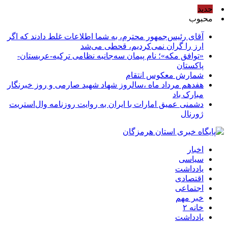
جدید
محبوب
آقای رئیس‌جمهور محترم، به شما اطلاعات غلط دادند که اگر
ارز را گران نمی‌کردیم، قحطی می‌شد
«توافق مکه»؛ نام پیمان سه‌جانبه نظامی ترکیه-عربستان-
پاکستان
شمارش معکوس انتقام
هفدهم مرداد ماه ،سالروز شهاد شهید صارمی و روز خبرنگار
مبارک باد
دشمنی عمیق امارات با ایران به روایت روزنامه وال‌استریت
ژورنال
اخبار
سیاسی
یادداشت
اقتصادی
اجتماعی
خبر مهم
خانه ۲
یادداشت