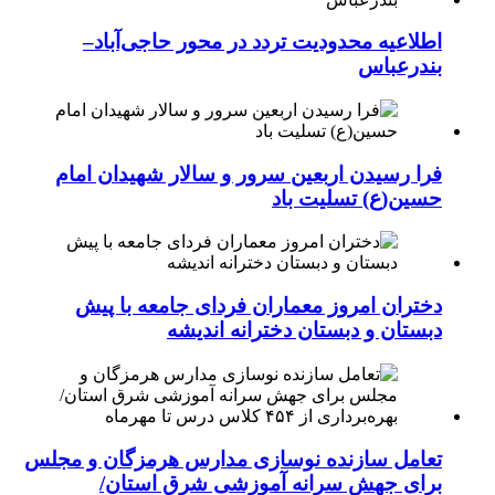
اطلاعیه محدودیت تردد در محور حاجی‌آباد–
بندرعباس
فرا رسیدن اربعین سرور و سالار شهیدان امام
حسین(ع) تسلیت باد
دختران امروز معماران فردای جامعه با پیش
دبستان و دبستان دخترانه اندیشه
تعامل سازنده نوسازی مدارس هرمزگان و مجلس
برای جهش سرانه آموزشی شرق استان/