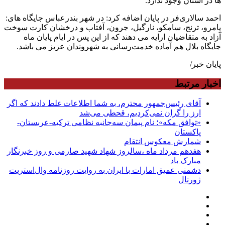
ها در استان وجود ندارد.
احمد سالاری‌فر در پایان اضافه کرد: در شهر بندرعباس جایگاه های:
پامرو، ترنج، سامکو، نارگیل، جرون، آفتاب و درخشان کارت سوخت
آزاد به متقاضیان ارایه می دهند که از این پس در ایام پایان ماه
جایگاه بلال هم آماده خدمت‌رسانی به شهروندان عزیز می باشد.
پایان خبر/
اخبار مرتبط
آقای رئیس‌جمهور محترم، به شما اطلاعات غلط دادند که اگر
ارز را گران نمی‌کردیم، قحطی می‌شد
«توافق مکه»؛ نام پیمان سه‌جانبه نظامی ترکیه-عربستان-
پاکستان
شمارش معکوس انتقام
هفدهم مرداد ماه ،سالروز شهاد شهید صارمی و روز خبرنگار
مبارک باد
دشمنی عمیق امارات با ایران به روایت روزنامه وال‌استریت
ژورنال