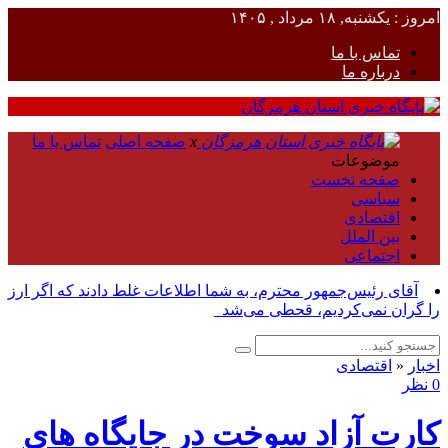
امروز : یکشنبه, ۱۸ مرداد , ۱۴۰۵
تماس با ما
درباره ما
x
صفحه اصلی
تماس با ما
موضوعات
صفحه نخست
سیاسی
اقتصادی
بین الملل
اجتماعی
آقای رئیس‌جمهور محترم، به شما اطلاعات غلط دادند که اگر ارز
را گران نمی‌کردیم، قحطی می‌شد_
اخبار
«
اقتصادی
0 نظر
کارت آزاد سوخت در جایگاه های