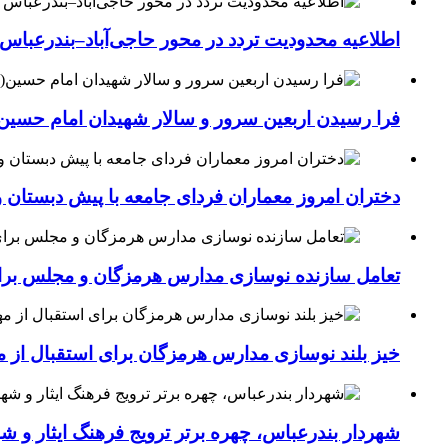
اطلاعیه محدودیت تردد در محور حاجی‌آباد–بندرعباس
فرا رسیدن اربعین سرور و سالار شهیدان امام حسین(
دختران امروز معماران فردای جامعه با پیش دبستان و
تعامل سازنده نوسازی مدارس هرمزگان و مجلس برای جهش سرانه
خیز بلند نوسازی مدارس هرمزگان برای استقبال از مهر؛۴۵۴ کلاس درس جدید به فضای آموزشی استان افزوده 
شهردار بندرعباس، چهره برتر ترویج فرهنگ ایثار و ش