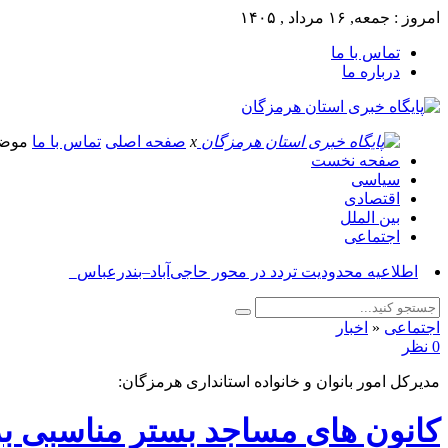
امروز : جمعه, ۱۶ مرداد , ۱۴۰۵
تماس با ما
درباره ما
x
صفحه اصلی
تماس با ما
موض
صفحه نخست
سیاسی
اقتصادی
بین الملل
اجتماعی
آسوشی_
اجتماعی
«
اخبار
0 نظر
مدیرکل امور بانوان و خانواده استانداری هرمزگان:
کانون های مساجد بستر مناسبی ب