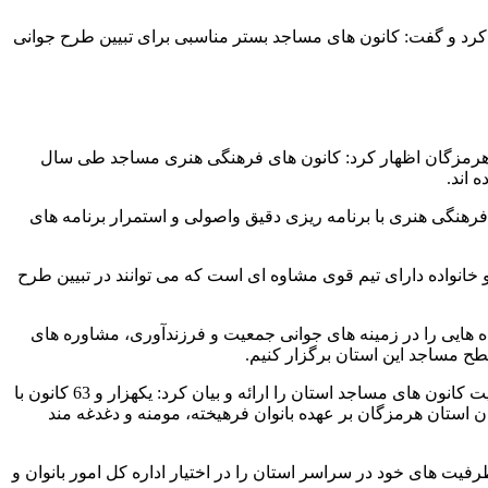
کرد و گفت: کانون های مساجد بستر مناسبی برای تبیین طرح جوانی
 هرمزگان اظهار کرد: کانون های فرهنگی هنری مساجد طی سال
 اند.
هنگی هنری با برنامه ریزی دقیق واصولی و استمرار برنامه های
و خانواده دارای تیم قوی مشاوه ای است که می توانند در تبیین طرح
ه هایی را در زمینه های جوانی جمعیت و فرزندآوری، مشاوره های
ح مساجد این استان برگزار کنیم.
اسلام خواجه یی، سرپرست ستاد هماهنگی کانون های فرهنگی هنری مساجد استان هرمزگان نیز در ابتدی این دیدار گزارش جامعی از وضعیت کانون های مساجد استان را ارائه و بیان کرد: یکهزار و 63 کانون با
از 100 کانون عمومی و 45 کانون فرهنگی هنری تخصصی خواهران استان هرمزگان بر عهده بانوان فرهیخته، مومنه و دغدغه مند
یت های خود در سراسر استان را در اختیار اداره کل امور بانوان و