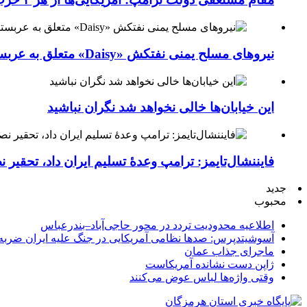
نیروهای مسلح یمنی نفتکش «Daisy» متعلق به عربستان سعودی را با موشک بالستیک هدف قرار داده‌اند
این خیابان‌ها خالی نخواهد شد نگران نباشید
فایننشال‌تایمز: ترامپ وعدۀ تسلیم ایران داد، تحقیر
جدید
محبوب
اطلاعیه محدودیت تردد در محور حاجی‌آباد–بندرعباس
آسوشیتدپرس: صدها نظامی آمریکایی در جنگ علیه ایران ضربه 
ماجرای جذاب عمان
ژاپن دست نشانده آمریکاست
وقتی واژه‌ها لباس عوض می‌کنند