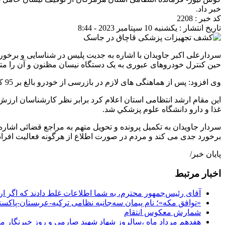
خبر داد.
کد خبر : 2208
تاریخ انتشار : یکشنبه 10 سپتامبر 2023 - 8:44
سردارعلی اکبر جاویدان با اشاره به جدیت پلیس در شناسایی و برخو
حین کنترل خودروهای عبوری به یک دستگاه نیسان مظنون و آن را مت
وی افزود: پس از هماهنگی های لازم در بازرسی از خودرو بالغ بر 95 کارتن انواع اقلام پزشکی دارویی و تجهیزات پزشکی قاچاق خارج از شبکه توزیع کشف و ضبط شد.
غذا و دارو دانشگاه علوم پزشکي شد.
سردار جاویدان به تکمیل پرونده و تحویل متهم به مراجع قضائی اشار
برخورد جدی می کند و مردم در صورت اطلاع از هرگونه فعالیت افراد سودجو درخص
پایان خبر/
اخبار مرتبط
آقای رئیس‌جمهور محترم، به شما اطلاعات غلط دادند که اگر ا
«توافق مکه»؛ نام پیمان سه‌جانبه نظامی ترکیه-عربستان-پاکست
شمارش معکوس انتقام
هفدهم مرداد ماه ،سالروز شهاد شهید صارمی و روز خبرنگار مب