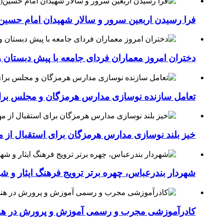
فرا رسیدن اربعین سرور و سالار شهیدان امام حسین(
دختران امروز معماران فردای جامعه با پیش دبستان و
تعامل سازنده نوسازی مدارس هرمزگان و مجلس برای جهش سرانه
خیز بلند نوسازی مدارس هرمزگان برای استقبال از مهر؛۴۵۴ کلاس درس جدید به فضای آموزشی استان افزوده 
شهردار بندرعباس، چهره برتر ترویج فرهنگ ایثار و ش
کادرآموزشی مجرب و رسمی آموزش و پرورش در هنرست