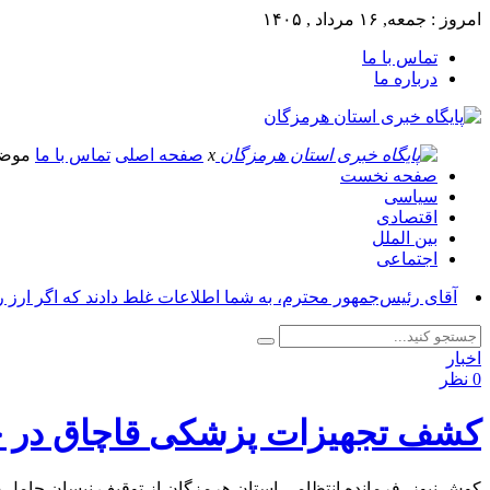
امروز : جمعه, ۱۶ مرداد , ۱۴۰۵
تماس با ما
درباره ما
x
صفحه اصلی
تماس با ما
موض
صفحه نخست
سیاسی
اقتصادی
بین الملل
اجتماعی
آقای رئیس‌جمهور محترم، به شما اطلاعات غلط دادند که اگر ارز 
اخبار
0 نظر
کشف تجهیزات پزشکی قاچاق در 