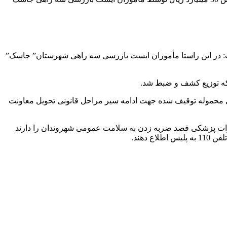
گفت: در این راستا مأموران ایست بازرسی سه راهی شهرستان” جاسک”
ف شده 30 میلیارد ریال برآورد شد که با هماهنگی قضائی محموله توقیف شده جهت ادامه سیر مراحل قانونی تحویل معاونت
جهیزات پزشکی قصد ضربه زدن به سلامت عمومی شهروندان را دارند
دهند.