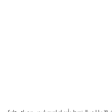
کوش نیوز- فرمانده انتظامی استان هرمزگان از توقیف نیسان حامل 95 کارتن اقلام و تجهیزات پزشکی قاچاق و خارج از شبکه توزیع به ارزش 30 میلیارد ریال توسط مأموران ایست بازرسی سه راهی جاسک